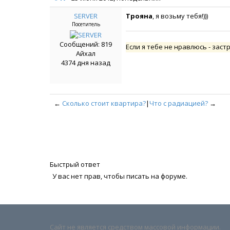
SERVER
Трояна
, я возьму тебя!)))
Посетитель
Сообщений: 819
Если я тебе не нравлюсь - заст
Айхал
4374 дня назад
←
Сколько стоит квартира?
|
Что с радиацией?
→
Быстрый ответ
У вас нет прав, чтобы писать на форуме.
Сайт не является средством массовой информации.