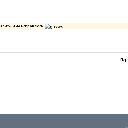
релись! Я не исправлюсь.
Пер
К