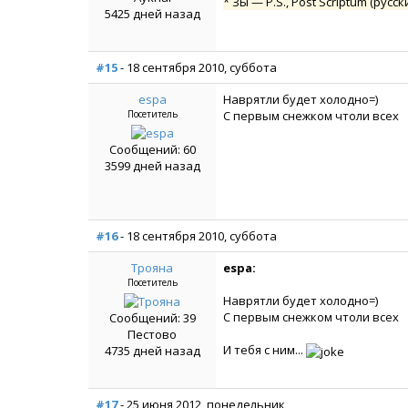
* ЗЫ — P.S., Post Scriptum (ру
5425 дней назад
#15
- 18 сентября 2010, суббота
espa
Наврятли будет холодно=)
Посетитель
С первым снежком чтоли всех
Сообщений: 60
3599 дней назад
#16
- 18 сентября 2010, суббота
Трояна
espa:
Посетитель
Наврятли будет холодно=)
С первым снежком чтоли всех
Сообщений: 39
Пестово
И тебя с ним...
4735 дней назад
#17
- 25 июня 2012, понедельник