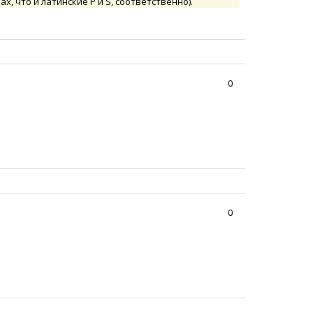
х, что и латинские P и S, соответственно).
0
0