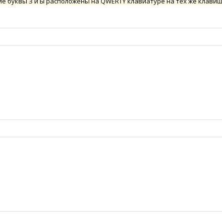
сские буквы З и Ы расположены на QWERTY клавиатуре на тех же клавиша