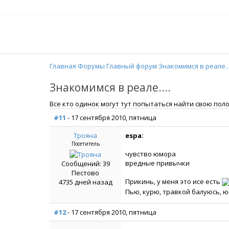
Главная
Форумы
Главный форум
Знакомимся в реале...
Знакомимся в реале....
Все кто одинок могут тут попытаться найти свою полов
#11
- 17 сентября 2010, пятница
Трояна
espa:
Посетитель
чувство юмора
вредные привычки
Сообщений: 39
Пестово
Прикинь, у меня это исе есть
4735 дней назад
Пью, курю, травкой балуюсь, 
#12
- 17 сентября 2010, пятница