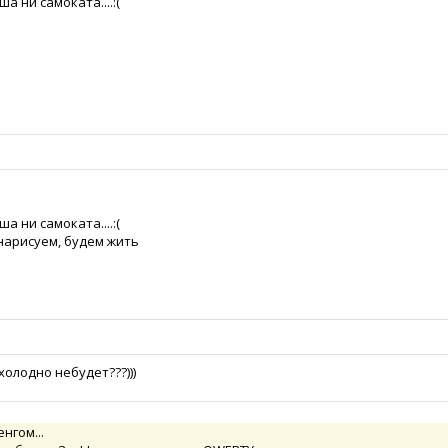
а ни самоката....:(
а ни самоката....:(
 нарисуем, будем жить
холодно небудет???)))
нгом...