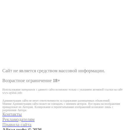
Сайт не является средством массовой информации.
Возрастное ограничение
18+
Использование материалов с данного сайта возможно только с указанием активной ссылки на сайт
www.aykhal.info
Администрация сайта не несет ответственности за содержание размещенных объявлений.
Мнение Администрации сайта может не совпадать с мнением авторов. Все права на изображения
принадлежат их Авторам. Копирование и перепечатывание изображений возможно лишь с
разрешения Автора.
Контакты
Рекламодателям
Правила сайта
Айхал.инфо © 2026