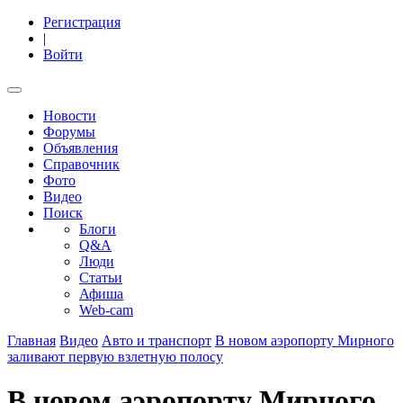
Регистрация
|
Войти
Новости
Форумы
Объявления
Справочник
Фото
Видео
Поиск
Блоги
Q&A
Люди
Статьи
Афиша
Web-cam
Главная
Видео
Авто и транспорт
В новом аэропорту Мирного
заливают первую взлетную полосу
В новом аэропорту Мирного