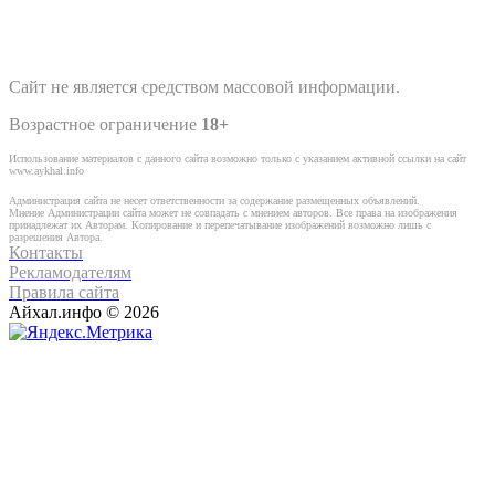
Сайт не является средством массовой информации.
Возрастное ограничение
18+
Использование материалов с данного сайта возможно только с указанием активной ссылки на сайт
www.aykhal.info
Администрация сайта не несет ответственности за содержание размещенных объявлений.
Мнение Администрации сайта может не совпадать с мнением авторов. Все права на изображения
принадлежат их Авторам. Копирование и перепечатывание изображений возможно лишь с
разрешения Автора.
Контакты
Рекламодателям
Правила сайта
Айхал.инфо © 2026