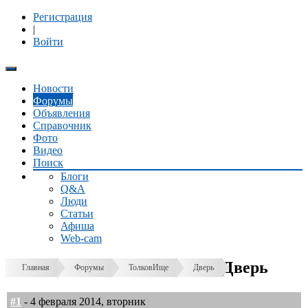
Регистрация
|
Войти
Новости
Форумы
Объявления
Справочник
Фото
Видео
Поиск
Блоги
Q&A
Люди
Статьи
Афиша
Web-cam
Дверь
Главная
Форумы
ТолковИще
Дверь
#1
- 4 февраля 2014, вторник