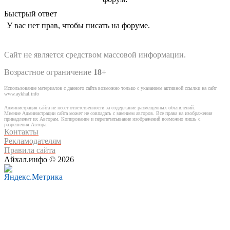
Быстрый ответ
У вас нет прав, чтобы писать на форуме.
Сайт не является средством массовой информации.
Возрастное ограничение
18+
Использование материалов с данного сайта возможно только с указанием активной ссылки на сайт
www.aykhal.info
Администрация сайта не несет ответственности за содержание размещенных объявлений.
Мнение Администрации сайта может не совпадать с мнением авторов. Все права на изображения
принадлежат их Авторам. Копирование и перепечатывание изображений возможно лишь с
разрешения Автора.
Контакты
Рекламодателям
Правила сайта
Айхал.инфо © 2026