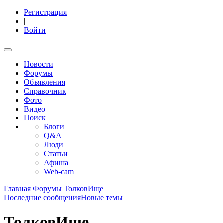
Регистрация
|
Войти
Новости
Форумы
Объявления
Справочник
Фото
Видео
Поиск
Блоги
Q&A
Люди
Статьи
Афиша
Web-cam
Главная
Форумы
ТолковИще
Последние сообщения
Новые темы
ТолковИще