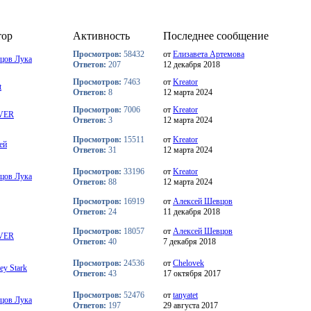
тор
Активность
Последнее сообщение
Просмотров:
58432
от
Елизавета Артемова
цов Лука
Ответов:
207
12 декабря 2018
Просмотров:
7463
от
Kreator
t
Ответов:
8
12 марта 2024
Просмотров:
7006
от
Kreator
VER
Ответов:
3
12 марта 2024
Просмотров:
15511
от
Kreator
ей
Ответов:
31
12 марта 2024
Просмотров:
33196
от
Kreator
цов Лука
Ответов:
88
12 марта 2024
Просмотров:
16919
от
Алексей Шевцов
Ответов:
24
11 декабря 2018
Просмотров:
18057
от
Алексей Шевцов
VER
Ответов:
40
7 декабря 2018
Просмотров:
24536
от
Chelovek
ey Stark
Ответов:
43
17 октября 2017
Просмотров:
52476
от
tanyatet
цов Лука
Ответов:
197
29 августа 2017