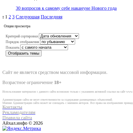
30 вопросов к самому себе накануне Нового года
:
1
2
3
Следующая
Последняя
Опции просмотра
Критерий сортировки
Порядок отображения
Показать
Отобразить темы
Сайт не является средством массовой информации.
Возрастное ограничение
18+
Использование материалов с данного сайта возможно только с указанием активной ссылки на сайт www.
Администрация сайта не несет ответственности за содержание размещенных объявлений.
Мнение Администрации сайта может не совпадать с мнением авторов. Все права на изображения прина
Контакты
Рекламодателям
Правила сайта
Айхал.инфо © 2026