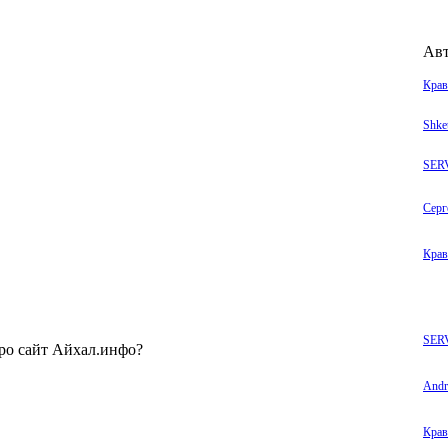
Ав
Крав
Shke
SER
Серг
Крав
SER
про сайт Айхал.инфо?
Andr
Крав