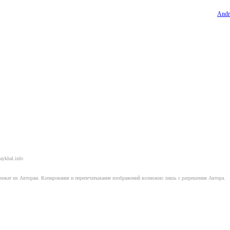
Andr
aykhal.info
длежат их Авторам. Копирование и перепечатывание изображений возможно лишь с разрешения Автора.