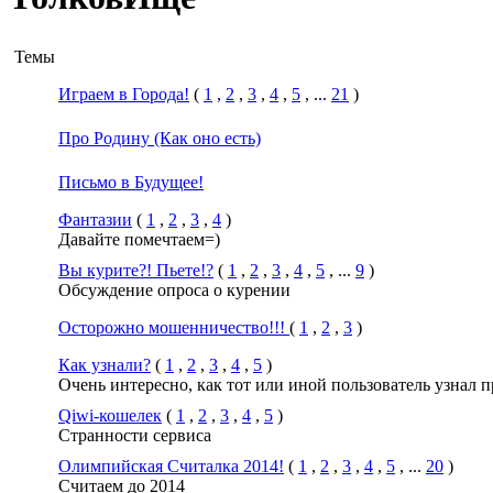
Темы
Играем в Города!
(
1
,
2
,
3
,
4
,
5
, ...
21
)
Про Родину (Как оно есть)
Письмо в Будущее!
Фантазии
(
1
,
2
,
3
,
4
)
Давайте помечтаем=)
Вы курите?! Пьете!?
(
1
,
2
,
3
,
4
,
5
, ...
9
)
Обсуждение опроса о курении
Осторожно мошенничество!!!
(
1
,
2
,
3
)
Как узнали?
(
1
,
2
,
3
,
4
,
5
)
Очень интересно, как тот или иной пользователь узнал 
Qiwi-кошелек
(
1
,
2
,
3
,
4
,
5
)
Странности сервиса
Олимпийская Считалка 2014!
(
1
,
2
,
3
,
4
,
5
, ...
20
)
Считаем до 2014