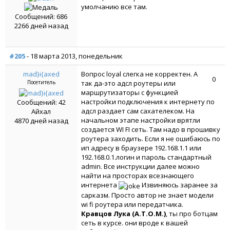
умолчанию все там.
Сообщений: 686
2266 дней назад
#205
- 18 марта 2013, понедельник
mad}i{axed
Вопрос loyal слегка не корректен. А
0
Посетитель
так да-это адсл роутеры или
маршрутизаторы с функцией
настройки подключения к интернету по
Сообщений: 42
адсл раздает сам сахателеком. На
Айхал
начальном этапе настройки врятли
4870 дней назад
создается WI FI сеть. Там надо в прошивку
роутера заходить. Если я не ошибаюсь по
ип адресу в браузере 192.168.1.1 или
192.168.0.1.логин и пароль стандартный
admin. Все инструкции далее можно
найти на просторах всезнающего
интернета
Извиняюсь заранее за
сарказм. Просто автор не знает модели
wi fi роутера или передатчика.
Кравцов Лука (A.T.O.M.)
, ты про ботцам
сеть в курсе. они вроде к вашей