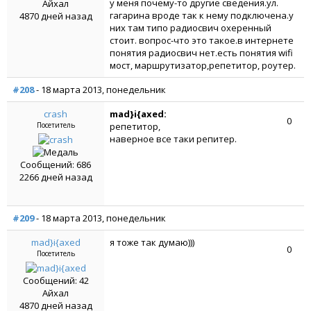
у меня почему-то другие сведения.ул.
Айхал
гагарина вроде так к нему подключена.у
4870 дней назад
них там типо радиосвич охеренный
стоит. вопрос-что это такое.в интернете
понятия радиосвич нет.есть понятия wifi
мост, маршрутизатор,репетитор, роутер.
#208
- 18 марта 2013, понедельник
crash
mad}i{axed:
0
Посетитель
репетитор,
наверное все таки репитер.
Сообщений: 686
2266 дней назад
#209
- 18 марта 2013, понедельник
mad}i{axed
я тоже так думаю)))
0
Посетитель
Сообщений: 42
Айхал
4870 дней назад