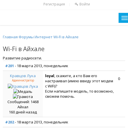
Регистрация
Войти
|
Главная
Форумы
Интернет
Wi-Fi в Айхале
Wi-Fi в Айхале
Развитие радиосети.
#201
- 18 марта 2013, понедельник
Кравцов Лука
loyal
, скажите, а кто Вам его
0
Администратор
настраивал (имею ввиду этот модем
с WiFi)?
Если напишите модель, то возможно,
сможем помочь.
Сообщений: 1468
Айхал
160 дней назад
#202
- 18 марта 2013, понедельник