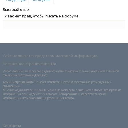
Быстрый ответ
У вас нет прав, чтобы писать на форуме.
Сайт не является средством массовой информации.
Возрастное ограничение
18+
Использование материалов с данного сайта возможно только с указанием активной
ссылки на сайт www.aykhal.info
Администрация сайта не несет ответственности за содержание размещенных
объявлений.
Мнение Администрации сайта может не совпадать с мнением авторов. Все права на
изображения принадлежат их Авторам. Копирование и перепечатывание
изображений возможно лишь с разрешения Автора.
Контакты