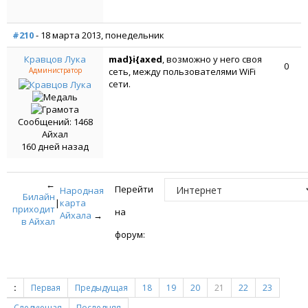
#210
- 18 марта 2013, понедельник
Кравцов Лука
mad}i{axed
, возможно у него своя
0
Администратор
сеть, между пользователями WiFi
сети.
Сообщений: 1468
Айхал
160 дней назад
←
Перейти
Народная
Билайн
|
карта
приходит
на
Айхала
→
в Айхал
форум:
:
Первая
Предыдущая
18
19
20
21
22
23
Следующая
Последняя