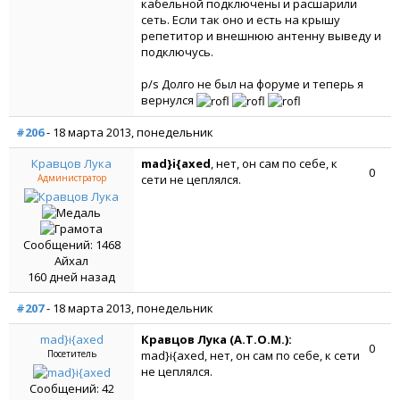
кабельной подключены и расшарили
сеть. Если так оно и есть на крышу
репетитор и внешнюю антенну выведу и
подключусь.
p/s Долго не был на форуме и теперь я
вернулся
#206
- 18 марта 2013, понедельник
Кравцов Лука
mad}i{axed
, нет, он сам по себе, к
0
Администратор
сети не цеплялся.
Сообщений: 1468
Айхал
160 дней назад
#207
- 18 марта 2013, понедельник
mad}i{axed
Кравцов Лука (A.T.O.M.):
0
Посетитель
mad}i{axed, нет, он сам по себе, к сети
не цеплялся.
Сообщений: 42