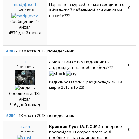
mad}i{axed
Парни не в курсе.ботсман соединен с
0
Посетитель
айхальской кабельной или они сами
по себе???
Сообщений: 42
Айхал
4870 дней назад
#203
- 18 марта 2013, понедельник
FI
а че к этим сетям подключить
0
Посетитель
андроид уст-ва вообще беда???
Редактировалось: 1 раз (Последний: 18
марта 2013 в 15:23)
Сообщений: 135
Айхал
516 дней назад
#204
- 18 марта 2013, понедельник
crash
Кравцов Лука (A.T.O.M.)
, наверное
0
Посетитель
провайдер. И скорее всего wi-fi
вообще не настраивался.а по-