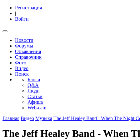
Регистрация
|
Войти
Новости
Форумы
Объявления
Справочник
Фото
Видео
Поиск
Блоги
Q&A
Люди
Статьи
Афиша
Web-cam
Главная
Видео
Музыка
The Jeff Healey Band - When The Night C
The Jeff Healey Band - When T