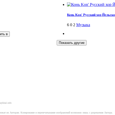
Конь Kon' Русский хор Йельско
6
0
2
Музыка
ить в
aykhal.info
длежат их Авторам. Копирование и перепечатывание изображений возможно лишь с разрешения Автора.