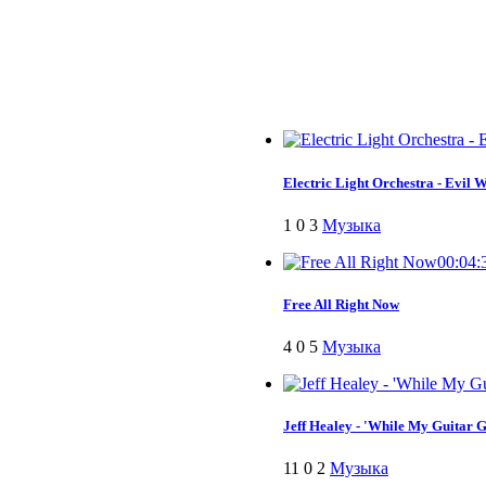
Electric Light Orchestra - Evil
1
0
3
Музыка
00:04:
Free All Right Now
4
0
5
Музыка
Jeff Healey - 'While My Guitar 
11
0
2
Музыка