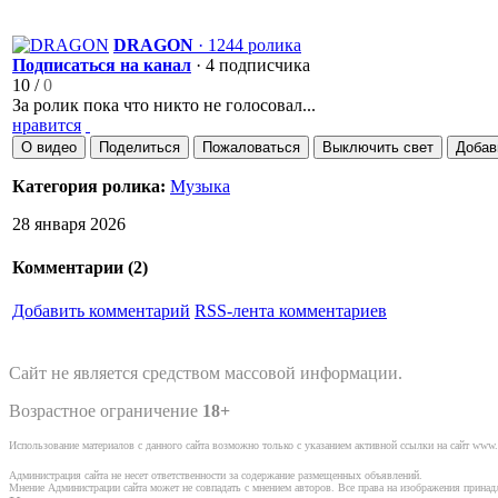
DRAGON
· 1244 ролика
Подписаться на канал
· 4 подписчика
10
/
0
За ролик пока что никто не голосовал...
нравится
О видео
Поделиться
Пожаловаться
Выключить свет
Добав
Категория ролика:
Музыка
28 января 2026
Комментарии (
2
)
Добавить комментарий
RSS-лента комментариев
Сайт не является средством массовой информации.
Возрастное ограничение
18+
Использование материалов с данного сайта возможно только с указанием активной ссылки на сайт www.
Администрация сайта не несет ответственности за содержание размещенных объявлений.
Мнение Администрации сайта может не совпадать с мнением авторов. Все права на изображения прина