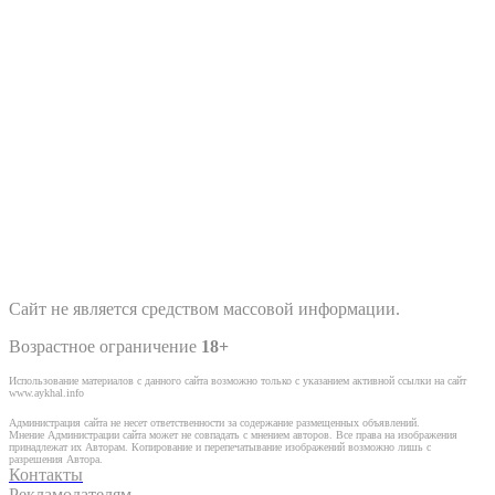
Сайт не является средством массовой информации.
Возрастное ограничение
18+
Использование материалов с данного сайта возможно только с указанием активной ссылки на сайт
www.aykhal.info
Администрация сайта не несет ответственности за содержание размещенных объявлений.
Мнение Администрации сайта может не совпадать с мнением авторов. Все права на изображения
принадлежат их Авторам. Копирование и перепечатывание изображений возможно лишь с
разрешения Автора.
Контакты
Рекламодателям