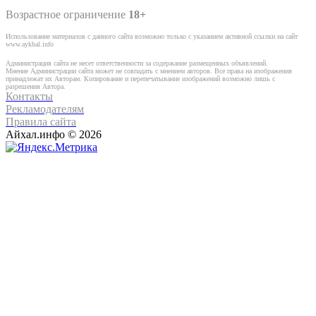
Возрастное ограничение
18+
Использование материалов с данного сайта возможно только с указанием активной ссылки на сайт
www.aykhal.info
Администрация сайта не несет ответственности за содержание размещенных объявлений.
Мнение Администрации сайта может не совпадать с мнением авторов. Все права на изображения
принадлежат их Авторам. Копирование и перепечатывание изображений возможно лишь с
разрешения Автора.
Контакты
Рекламодателям
Правила сайта
Айхал.инфо © 2026