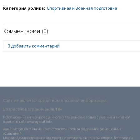
Категория ролика:
Спортивная и Военная подготовка
Комментарии (
0
)
Добавить комментарий
Сайт не является средством массовой информации.
Возрастное ограничение
18+
Использование материалов с данного сайта возможно только с указанием активной
ссылки на сайт www.aykhal.info
Администрация сайта не несет ответственности за содержание размещенных
объявлений.
Мнение Администрации сайта может не совпадать с мнением авторов. Все права на