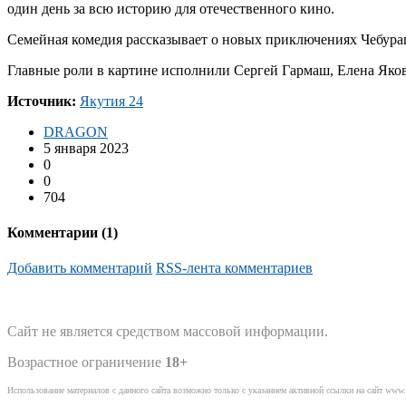
один день за всю историю для отечественного кино.
Семейная комедия рассказывает о новых приключениях Чебураш
Главные роли в картине исполнили Сергей Гармаш, Елена Яков
Источник:
Якутия 24
DRAGON
5 января 2023
0
0
704
Комментарии (
1
)
Добавить комментарий
RSS-лента комментариев
Сайт не является средством массовой информации.
Возрастное ограничение
18+
Использование материалов с данного сайта возможно только с указанием активной ссылки на сайт www.