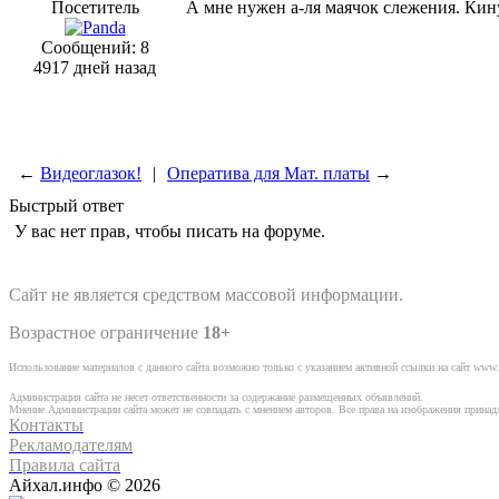
Посетитель
А мне нужен а-ля маячок слежения. Кину
Сообщений: 8
4917 дней назад
←
Видеоглазок!
|
Оператива для Мат. платы
→
Быстрый ответ
У вас нет прав, чтобы писать на форуме.
Сайт не является средством массовой информации.
Возрастное ограничение
18+
Использование материалов с данного сайта возможно только с указанием активной ссылки на сайт www.
Администрация сайта не несет ответственности за содержание размещенных объявлений.
Мнение Администрации сайта может не совпадать с мнением авторов. Все права на изображения прина
Контакты
Рекламодателям
Правила сайта
Айхал.инфо © 2026