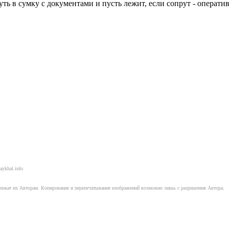
ть в сумку с документами и пусть лежит, если сопрут - операти
aykhal.info
длежат их Авторам. Копирование и перепечатывание изображений возможно лишь с разрешения Автора.