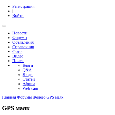
Регистрация
|
Войти
Новости
Форумы
Объявления
Справочник
Фото
Видео
Поиск
Блоги
Q&A
Люди
Статьи
Афиша
Web-cam
Главная
Форумы
Железо
GPS маяк
GPS маяк