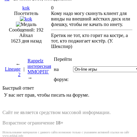
kok
0
Посетитель
Кому надо могу скинуть клиент для
винды на внешний жёстких диск или
флешку, чтобы не качать по инету.
Сообщений: 192
Айхал
Еретик не тот, кто горит на костре, а
1623 дня назад
тот, кто поджигает костёр. (У.
Шекспир)
Перейти
Rappelz
←
интересная
Lineage
|
на
ММОРПГ
2
→
форум:
Быстрый ответ
У вас нет прав, чтобы писать на форуме.
Сайт не является средством массовой информации.
Возрастное ограничение
18+
Использование материалов с данного сайта возможно только с указанием активной ссылки на сайт
www.aykhal.info