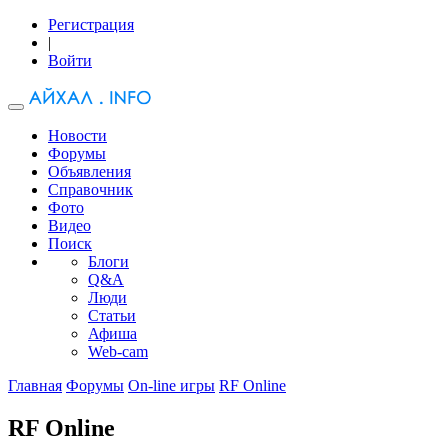
Регистрация
|
Войти
Новости
Форумы
Объявления
Справочник
Фото
Видео
Поиск
Блоги
Q&A
Люди
Статьи
Афиша
Web-cam
Главная
Форумы
On-line игры
RF Online
RF Online