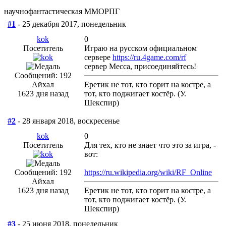
научнофантастическая ММОРПГ
#1
- 25 декабря 2017, понедельник
kok
0
Посетитель
Играю на русском официальном
сервере
https://ru.4game.com/rf
сервер Месса, присоединяйтесь!
Сообщений: 192
Айхал
Еретик не тот, кто горит на костре, а
1623 дня назад
тот, кто поджигает костёр. (У.
Шекспир)
#2
- 28 января 2018, воскресенье
kok
0
Посетитель
Для тех, кто не знает что это за игра, -
вот:
Сообщений: 192
https://ru.wikipedia.org/wiki/RF_Online
Айхал
1623 дня назад
Еретик не тот, кто горит на костре, а
тот, кто поджигает костёр. (У.
Шекспир)
#3
- 25 июня 2018, понедельник