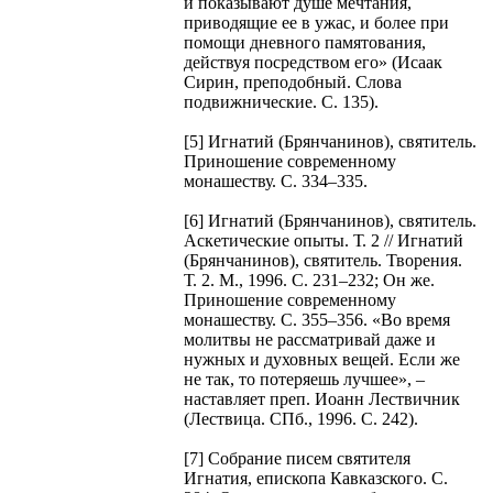
и показывают душе мечтания,
приводящие ее в ужас, и более при
помощи дневного памятования,
действуя посредством его» (Исаак
Сирин, преподобный. Слова
подвижнические. С. 135).
[5] Игнатий (Брянчанинов), святитель.
Приношение современному
монашеству. С. 334–335.
[6] Игнатий (Брянчанинов), святитель.
Аскетические опыты. Т. 2 // Игнатий
(Брянчанинов), святитель. Творения.
Т. 2. М., 1996. С. 231–232; Он же.
Приношение современному
монашеству. С. 355–356. «Во время
молитвы не рассматривай даже и
нужных и духовных вещей. Если же
не так, то потеряешь лучшее», –
наставляет преп. Иоанн Лествичник
(Лествица. СПб., 1996. С. 242).
[7] Собрание писем святителя
Игнатия, епископа Кавказского. С.