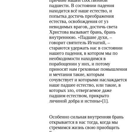
причине нашей собственной
падшести. В состоянии падения
находится всё наше естество, и
попытка достичь преображения
естества, освобождения от уз
невидимых врагов, достичь света
Христова вызывает брань, брань
внутреннюю. «Падшие духи, –
говорит святитель Игнатий, –
стараются удержать нас в состоянии
нашего падения, в котором мы по
необходимости находимся в
порабощении у них, и потому
приносят нам греховные помышления
и мечтания такие, которым
сочувствует и которыми наслаждается
наше падшее естество, или такие, в
которых зло, отвергаемое даже
падшим естеством, прикрыто
личиной добра и истины»[1].
Особенно сильная внутренняя брань
открывается в нас тогда, когда мы
стремимся жизнь свою приобщить