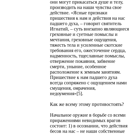
они могут прикасаться душе и телу,
производить на наши чувства свое
действие. «Ясные признаки
пришествия к нам и действия на нас
падшего духа, – говорит святитель
Игнатий, – суть внезапно являющиеся
греховные и суетные помыслы и
мечтания, греховные ощущения,
тяжесть тела и усиленные скотские
требования его, ожесточение сердца,
надменность, тщеславные помыслы,
отвержение покаяния, забвение
смерти, уныние, особенное
расположение к земным занятиям.
Пришествие к нам падшего духа
всегда сопряжено с ощущением нами
смущения, омрачения,
недоумения»[5].
Как же всему этому противостоять?
Начальное оружие в борьбе со всеми
приражениями невидимых врагов
состоит: 1) в осознании, что действия
бесов на нас – не наши собственные