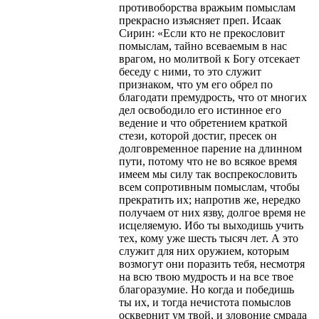
противоборства вражьим помыслам
прекрасно изъясняет преп. Исаак
Сирин: «Если кто не прекословит
помыслам, тайно всеваемым в нас
врагом, но молитвой к Богу отсекает
беседу с ними, то это служит
признаком, что ум его обрел по
благодати премудрость, что от многих
дел освободило его истинное его
ведение и что обретением краткой
стези, которой достиг, пресек он
долговременное парение на длинном
пути, потому что не во всякое время
имеем мы силу так воспрекословить
всем сопротивным помыслам, чтобы
прекратить их; напротив же, нередко
получаем от них язву, долгое время не
исцеляемую. Ибо ты выходишь учить
тех, кому уже шесть тысяч лет. А это
служит для них оружием, которым
возмогут они поразить тебя, несмотря
на всю твою мудрость и на все твое
благоразумие. Но когда и победишь
ты их, и тогда нечистота помыслов
осквернит ум твой, и зловоние смрада