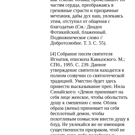
частям сердца, преображаясь в
греховные страсти и призрачные
мечтания, дабы дух наш, увлекаясь
этим, отступил от общения с
благодатью (См.: Диадох
Фотикийский, блаженный.
Подвижническое слово //
Добротолюбие. Т. 3. С. 55).
[4] Собрание писем святителя
Игнатия, епископа Кавказского. М.;
СПб., 1995. С. 239. Данное
утверждение святителя находится в
полном созвучии со святоотеческой
традицией. Уместно будет здесь
привести высказывание преп. Нила
Синайского: «Демон принимает на
себя лице женское, чтобы обольстить
душу к смешению с ним. Облик
образа (жены) принимает на себя
бесплотный демон, чтобы
похотливым помыслом ввести душу в
блуд. Не увлекайся же не имеющим
существенности призраком, чтоб не