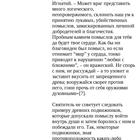
Игнатий. – Может враг представить
много логического,
неопровержимого, склонить наш ум к
принятию лукавых, убийственных
помыслов, замаскированных личиной
добродетелей и благочестия.
Пробным камнем помыслов для тебя
да будет твое сердце. Как бы ни
благовиден был помысл, но если
отнимает “мир” у сердца, тонко
приводит к нарушению “любви с
ближними”, – он вражеский. Не спорь
с ним, не рассуждай – а то уловит и
заставит вкусить от запрещенного
древа; вооружайся скорее против
него, гони прочь от себя оружиями
духовными»[7].
Святитель не советует следовать
примеру древних подвижников,
которые допускали помыслу войти
внутрь души и затем боролись с ним и
побеждали его. Так, некоторые
подвижники, зная
противоположность каких-либо