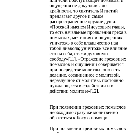
или если подступающие помыслы и
ощущения не докучливы до
крайности, то святитель Игнатий
предлагает другое и самое
распространенное оружие души:
«Посекай именем Иисусовым главы,
то есть начальные проявления греха в
помыслах, мечтаниях и ощущениях:
уничтожь в себе владычество над
тобой диавола; уничтожь все влияние
его на себя, стяжи духовную
свободу»[11]. «Отражение греховных
помыслов и ощущений совершается
при посредстве молитвы: оно есть
делание, соединенное с молитвой,
неразлучное от молитвы, постоянно
нуждающееся в содействии и в
действии молитвы»[12].
При появлении греховных помыслов
необходимо сразу же молитвенно
обратиться к Богу о помощи.
При появлении греховных помыслов