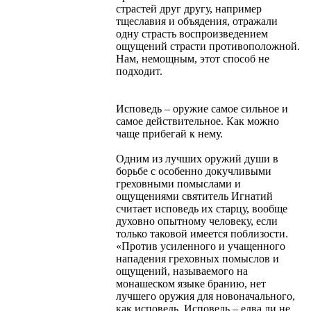
страстей друг другу, например
тщеславия и объядения, отражали
одну страсть воспроизведением
ощущений страсти противоположной.
Нам, немощным, этот способ не
подходит.
Исповедь – оружие самое сильное и
самое действительное. Как можно
чаще прибегай к нему.
Одним из лучших оружий души в
борьбе с особенно докучливыми
греховными помыслами и
ощущениями святитель Игнатий
считает исповедь их старцу, вообще
духовно опытному человеку, если
только таковой имеется поблизости.
«Против усиленного и учащенного
нападения греховных помыслов и
ощущений, называемого на
монашеском языке бранию, нет
лучшего оружия для новоначального,
как исповедь. Исповедь – едва ли не