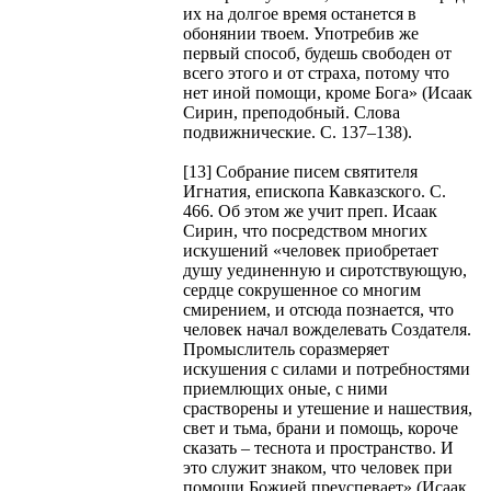
их на долгое время останется в
обонянии твоем. Употребив же
первый способ, будешь свободен от
всего этого и от страха, потому что
нет иной помощи, кроме Бога» (Исаак
Сирин, преподобный. Слова
подвижнические. С. 137–138).
[13] Собрание писем святителя
Игнатия, епископа Кавказского. С.
466. Об этом же учит преп. Исаак
Сирин, что посредством многих
искушений «человек приобретает
душу уединенную и сиротствующую,
сердце сокрушенное со многим
смирением, и отсюда познается, что
человек начал вожделевать Создателя.
Промыслитель соразмеряет
искушения с силами и потребностями
приемлющих оные, с ними
срастворены и утешение и нашествия,
свет и тьма, брани и помощь, короче
сказать – теснота и пространство. И
это служит знаком, что человек при
помощи Божией преуспевает» (Исаак