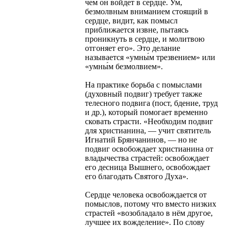
чем он войдет в сердце. Ум,
безмолвным вниманием стоящий в
сердце, видит, как помысл
приближается извне, пытаясь
проникнуть в сердце, и молитвою
отгоняет его». Это делание
называется «умны́м трезвением» или
«умны́м безмолвием».
На практике борьба с помыслами
(духовный подвиг) требует также
телесного подвига (пост, бдение, труд
и др.), который помогает временно
сковать страсти. «Необходим подвиг
для христианина, — учит святитель
Игнатий Брянчанинов, — но не
подвиг освобождает христианина от
владычества страстей: освобождает
его десница Вышнего, освобождает
его благодать Святого Духа».
Сердце человека освобождается от
помыслов, потому что вместо низких
страстей «возобладало в нём другое,
лучшее их вожделение». По слову