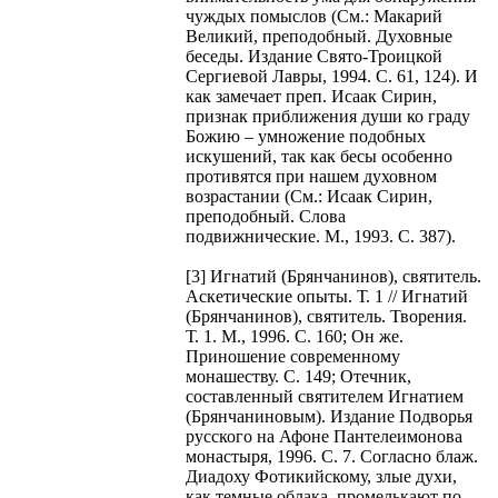
чуждых помыслов (См.: Макарий
Великий, преподобный. Духовные
беседы. Издание Свято-Троицкой
Сергиевой Лавры, 1994. С. 61, 124). И
как замечает преп. Исаак Сирин,
признак приближения души ко граду
Божию – умножение подобных
искушений, так как бесы особенно
противятся при нашем духовном
возрастании (См.: Исаак Сирин,
преподобный. Слова
подвижнические. М., 1993. С. 387).
[3] Игнатий (Брянчанинов), святитель.
Аскетические опыты. Т. 1 // Игнатий
(Брянчанинов), святитель. Творения.
Т. 1. М., 1996. С. 160; Он же.
Приношение современному
монашеству. С. 149; Отечник,
составленный святителем Игнатием
(Брянчаниновым). Издание Подворья
русского на Афоне Пантелеимонова
монастыря, 1996. С. 7. Согласно блаж.
Диадоху Фотикийскому, злые духи,
как темные облака, промелькают по