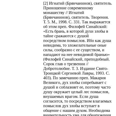
[2] Игнатий (Брянчанинов), святитель.
Приношение современному
монашеству // Игнатий
(Брянчанинов), святитель. Творения.
Т. 5. М., 1998. С. 331. Так выражается
об этом преп. Филофей Синайский:
«Есть брань, в которой духи злобы в
тайне сражаются с душой
посредством помыслов. Ибо как душа
невидима, то зложелательные оные
силы, сообразно с ее существом, и
нападают на нее невидимой бранью»
(Филофей Синайский, преподобный.
Сорок глав о трезвении //
Добротолюбие. Т. 3. Издание Свято-
Троицкой Сергиевой Лавры, 1993. С.
403). По замечанию преп. Макария
Великого, дух злобы сопребывает с
душой и соблазняет ее, поэтому часто
душу окружает целый лес помыслов,
внушаемых врагом. Если душа
согласится, то посредством влагаемых
помыслов дух злобы вступает в
общение с нашим духом. Необходима
внимательность ума для обнаружения