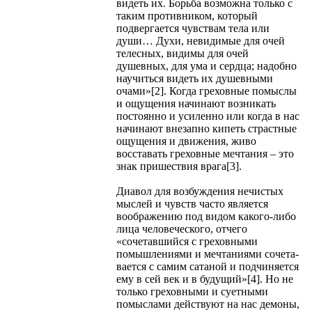
видеть их. Борьба возможна только с
таким противником, который
подвергается чувствам тела или
души… Духи, невидимые для очей
телесных, видимы для очей
душевных, для ума и сердца; надобно
научиться видеть их душевными
очами»[2]. Когда греховные помыслы
и ощущения начинают возникать
постоянно и усиленно или когда в нас
начинают внезапно кипеть страстные
ощущения и движения, живо
восставать греховные мечтания – это
знак пришествия врага[3].
Диавол для возбуждения нечистых
мыслей и чувств часто является
воображению под видом какого-либо
лица человеческого, отчего
«сочетавшийся с греховными
помышлениями и мечтаниями сочета­
вается с самим сатаной и подчиняется
ему в сей век и в будущий»[4]. Но не
только греховными и суетными
помыслами действуют на нас демоны,