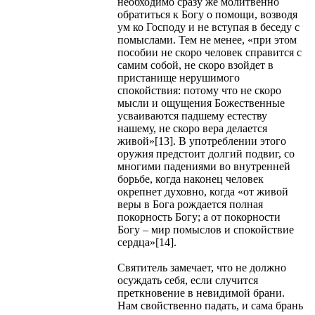
необходимо сразу же молитвенно
обратиться к Богу о помощи, возводя
ум ко Господу и не вступая в беседу с
помыслами. Тем не менее, «при этом
пособии не скоро человек справится с
самим собой, не скоро взойдет в
пристанище нерушимого
спокойствия: потому что не скоро
мысли и ощущения Божественные
усваиваются падшему естеству
нашему, не скоро вера делается
живой»[13]. В употреблении этого
оружия предстоит долгий подвиг, со
многими падениями во внутренней
борьбе, когда наконец человек
окрепнет духовно, когда «от живой
веры в Бога рождается полная
покорность Богу; а от покорности
Богу – мир помыслов и спокойствие
сердца»[14].
Святитель замечает, что не должно
осуждать себя, если случится
преткновение в невидимой брани.
Нам свойственно падать, и сама брань