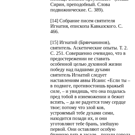
Сирин, преподобный. Слова
подвижнические. С. 389).
[14] Собрание писем святителя
Игнатия, епископа Кавказского. С.
466.
[15] Игнатий (Брянчанинов),
святитель. Аскетические опыты. Т. 2.
С. 251. Совершенно очевидно, что в
предостережении не ставить
особенной целью духовной жизни
победу над падшими духами
святитель Игнатий следует
наставлениям аввы Исаии: «Если ты –
в подвиге, противостоишь вражьей
силе, – и увидишь, что она подалась
пред тобой в изнеможении и бежит
вспять, – да не радуется тому сердце
твое; потому что злой ков,
устрояемый тебе духами сими,
находится позади их, и они
уготовляют тебе брань, злейшую
первой. Они оставляют особую
бранную рать в засаде – позади города