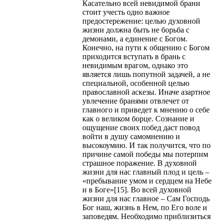
Касательно всей невидимой брани
стоит учесть одно важное
предостережение: целью духовной
жизни должна быть не борьба с
демонами, а единение с Богом.
Конечно, на пути к общению с Богом
приходится вступать в брань с
невидимым врагом, однако это
является лишь попутной задачей, а не
специальной, особенной целью
православной аскезы. Иначе азартное
увлечение бранями отвлечет от
главного и приведет к мнению о себе
как о великом борце. Сознание и
ощущение своих побед даст повод
войти в душу самомнению и
высокоумию. И так получится, что по
причине самой победы мы потерпим
страшное поражение. В духовной
жизни для нас главный плод и цель –
«пребывание умом и сердцем на Небе
и в Боге»[15]. Во всей духовной
жизни для нас главное – Сам Господь
Бог наш, жизнь в Нем, по Его воле и
заповедям. Необходимо приблизиться