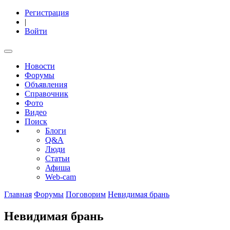
Регистрация
|
Войти
Новости
Форумы
Объявления
Справочник
Фото
Видео
Поиск
Блоги
Q&A
Люди
Статьи
Афиша
Web-cam
Главная
Форумы
Поговорим
Невидимая брань
Невидимая брань