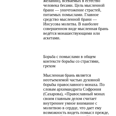
желаний), всеваемых в естество
человека бесами. Цель мысленной
брани — уничтожение страстей,
питаемых помыслами. Главное
средство мысленной брани —
Иисусова молитва. В наиболее
совершенном виде мысленная брань
ведётся монашествующими или
аскетами.
Борьба с помыслами в общем
контексте борьбы со страстями,
грехом
Мысленная брань является
неотъемлемой частью духовной
борьбы православного монаха. По
словам архимандрита Софрония
(Сахарова), «Православный монах
своим главным делом считает
внутреннее умно́е внимание с
молитвою в сердце, что дает ему
возможность видеть помысл прежде,