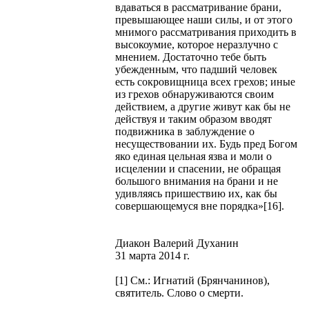
вдаваться в рассматривание брани,
превышающее наши силы, и от этого
мнимого рассматривания приходить в
высокоумие, которое неразлучно с
мнением. Достаточно тебе быть
убежденным, что падший человек
есть сокровищница всех грехов; иные
из грехов обнаруживаются своим
действием, а другие живут как бы не
действуя и таким образом вводят
подвижника в заблуждение о
несуществовании их. Будь пред Богом
яко единая цельная язва и моли о
исцелении и спасении, не обращая
большого внимания на брани и не
удивляясь пришествию их, как бы
совершающемуся вне порядка»[16].
Диакон Валерий Духанин
31 марта 2014 г.
[1] См.: Игнатий (Брянчанинов),
святитель. Слово о смерти.