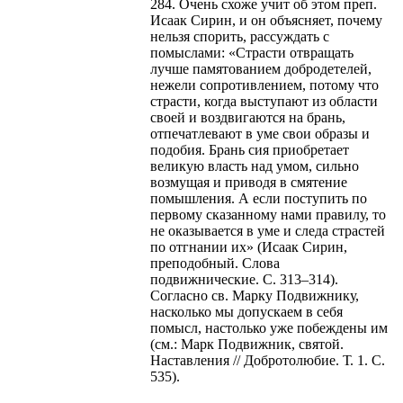
284. Очень схоже учит об этом преп.
Исаак Сирин, и он объясняет, почему
нельзя спорить, рассуждать с
помыслами: «Страсти отвращать
лучше памятованием добродетелей,
нежели сопротивлением, потому что
страсти, когда выступают из области
своей и воздвигаются на брань,
отпечатлевают в уме свои образы и
подобия. Брань сия приобретает
великую власть над умом, сильно
возмущая и приводя в смятение
помышления. А если поступить по
первому сказанному нами правилу, то
не оказывается в уме и следа страстей
по отгнании их» (Исаак Сирин,
преподобный. Слова
подвижнические. С. 313–314).
Согласно св. Марку Подвижнику,
насколько мы допускаем в себя
помысл, настолько уже побеждены им
(см.: Марк Подвижник, святой.
Наставления // Добротолюбие. Т. 1. С.
535).