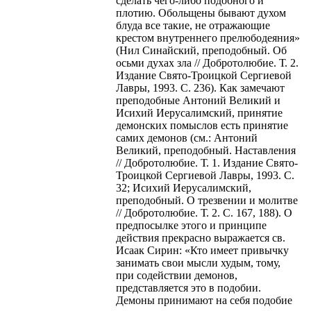
сделать чего-либо подобного и
плотию. Обольщены бывают духом
блуда все такие, не отражающие
крестом внутреннего прелюбодеяния»
(Нил Синайский, преподобный. Об
осьми духах зла // Добротолюбие. Т. 2.
Издание Свято-Троицкой Сергиевой
Лавры, 1993. С. 236). Как замечают
преподобные Антоний Великий и
Исихий Иерусалимский, принятие
демонских помыслов есть принятие
самих демонов (см.: Антоний
Великий, преподобный. Наставления
// Добротолюбие. Т. 1. Издание Свято-
Троицкой Сергиевой Лавры, 1993. С.
32; Исихий Иерусалимский,
преподобный. О трезвении и молитве
// Добротолюбие. Т. 2. С. 167, 188). О
предпосылке этого и принципе
действия прекрасно выражается св.
Исаак Сирин: «Кто имеет привычку
занимать свои мысли худым, тому,
при содействии демонов,
представляется это в подобии.
Демоны принимают на себя подобие