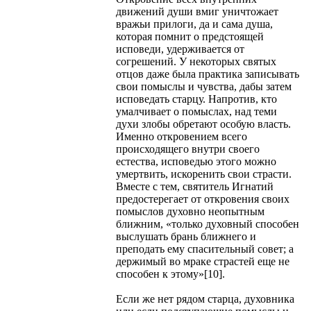
движений души вмиг уничтожает
вражьи прилоги, да и сама душа,
которая помнит о предстоящей
исповеди, удерживается от
согрешений. У некоторых святых
отцов даже была практика записывать
свои помыслы и чувства, дабы затем
исповедать старцу. Напротив, кто
умалчивает о помыслах, над теми
духи злобы обретают особую власть.
Именно откровением всего
происходящего внутри своего
естества, исповедью этого можно
умертвить, искоренить свои страсти.
Вместе с тем, святитель Игнатий
предостерегает от откровения своих
помыслов духовно неопытным
ближним, «только духовный способен
выслушать брань ближнего и
преподать ему спасительный совет; а
держимый во мраке страстей еще не
способен к этому»[10].
Если же нет рядом старца, духовника