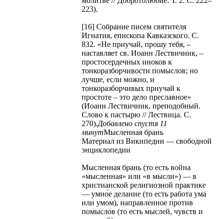
молитве // Добротолюбие. Т. 2. С. 222–
223).
[16] Собрание писем святителя
Игнатия, епископа Кавказского. С.
832. «Не приучай, прошу тебя, –
наставляет св. Иоанн Лествичник, –
простосердечных иноков к
тонкоразборчивости помыслов; но
лучше, если можно, и
тонкоразборчивых приучай к
простоте – это дело преславное»
(Иоанн Лествичник, преподобный.
Слово к пастырю // Лествица. С.
270).
Добавлено спустя 11
минут
Мысленная брань
Материал из Википедии — свободной
энциклопедии
Мысленная брань (то есть война
«мысленная» или «в мысли») — в
христианской религиозной практике
— умно́е делание (то есть работа ума
или умом), направленное против
помыслов (то есть мыслей, чувств и