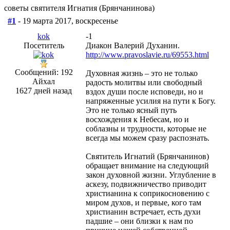
советы святителя Игнатия (Брянчанинова)
#1
- 19 марта 2017, воскресенье
kok
-1
Посетитель
Диакон Валерий Духанин.
http://www.pravoslavie.ru/69553.html
Сообщений: 192
Духовная жизнь – это не только
Айхал
радость молитвы или свободный
1627 дней назад
вздох души после исповеди, но и
напряженные усилия на пути к Богу.
Это не только ясный путь
восхождения к Небесам, но и
соблазны и трудности, которые не
всегда мы можем сразу распознать.
Святитель Игнатий (Брянчанинов)
обращает внимание на следующий
закон духовной жизни. Углубление в
аскезу, подвижничество приводит
христианина к соприкосновению с
миром духов, и первые, кого там
христианин встречает, есть духи
падшие – они близки к нам по