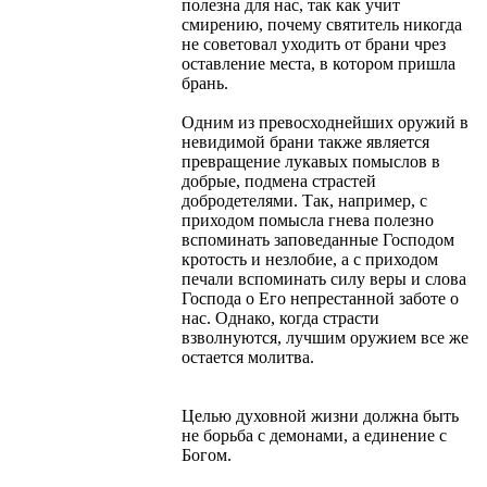
полезна для нас, так как учит
смирению, почему святитель никогда
не советовал уходить от брани чрез
оставление места, в котором пришла
брань.
Одним из превосходнейших оружий в
невидимой брани также является
превращение лукавых помыслов в
добрые, подмена страстей
добродетелями. Так, например, с
приходом помысла гнева полезно
вспоминать заповеданные Господом
кротость и незлобие, а с приходом
печали вспоминать силу веры и слова
Господа о Его непрестанной заботе о
нас. Однако, когда страсти
взволнуются, лучшим оружием все же
остается молитва.
Целью духовной жизни должна быть
не борьба с демонами, а единение с
Богом.