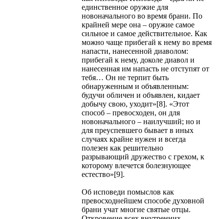
единственное оружие для
новоначального во время брани. По
крайней мере она – оружие самое
сильное и самое действительное. Как
можно чаще прибегай к нему во время
напасти, нанесенной диаволом:
прибегай к нему, доколе диавол и
нанесенная им напасть не отступят от
тебя… Он не терпит быть
обнаруженным и объявленным:
будучи обличен и объявлен, кидает
добычу свою, уходит»[8]. «Этот
способ – превосходен, он для
новоначального – наилучший; но и
для преуспевшего бывает в иных
случаях крайне нужен и всегда
полезен как решительно
разрывающий дружество с грехом, к
которому влечется болезнующее
естество»[9].
Об исповеди помыслов как
превосходнейшем способе духовной
брани учат многие святые отцы.
Откровение всех внутренних