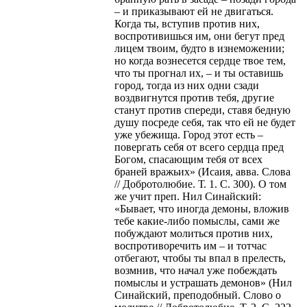
– и приказывают ей не двигаться.
Когда ты, вступив против них,
воспротивишься им, они бегут пред
лицем твоим, будто в изнеможении;
но когда вознесется сердце твое тем,
что ты прогнал их, – и ты оставишь
город, тогда из них одни сзади
воздвигнутся против тебя, другие
станут против спереди, ставя бедную
душу посреде себя, так что ей не будет
уже убежища. Город этот есть –
повергать себя от всего сердца пред
Богом, спасающим тебя от всех
браней вражьих» (Исаия, авва. Слова
// Добротолюбие. Т. 1. С. 300). О том
же учит преп. Нил Синайский:
«Бывает, что иногда демоны, вложив
тебе какие-либо помыслы, сами же
побуждают молиться против них,
воспротиворечить им – и тотчас
отбегают, чтобы ты впал в прелесть,
возмнив, что начал уже побеждать
помыслы и устрашать демонов» (Нил
Синайский, преподобный. Слово о