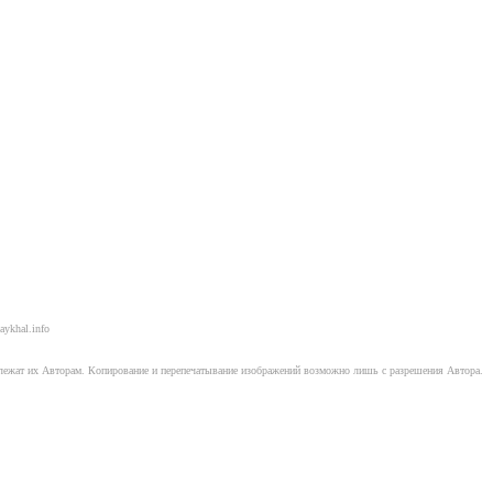
aykhal.info
длежат их Авторам. Копирование и перепечатывание изображений возможно лишь с разрешения Автора.