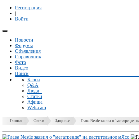
Регистрация
|
Войти
Новости
Форумы
Объявления
Справочник
Фото
Видео
Поиск
Блоги
Q&A
Люди
Статьи
Афиша
Web-cam
Главная
Статьи
Здоровье
Глава Nestle заявил о "мегатренде" 