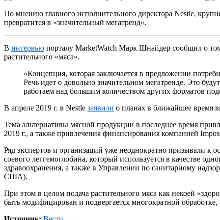
По мнению главного исполнительного директора Nestle, крупн
превратится в «значительный мегатренд».
В
интервью
порталу MarketWatch Марк Шнайдер сообщил о том,
растительного «мяса».
«Концепция, которая заключается в предложении потреби
Речь идет о довольно значительном мегатренде. Это будут
работаем над большим количеством других форматов под
В апреле 2019 г. в Nestle
заявили
о планах в ближайшее время в
Тема альтернативы мясной продукции в последнее время привле
2019 г., а также привлечения финансирования компанией Imposs
Ряд экспертов и организаций уже неоднократно призывали к о
соевого леггемоглобина, который используется в качестве одн
здравоохранения, а также в Управлении по санитарному надзо
США).
При этом в целом подача растительного мяса как некоей «здор
быть модифицирован и подвергается многократной обработке, –
Источник:
Вести