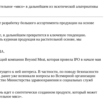
тельное «мясо» в дальнейшем из экзотической альтернативы
т разработку большого ассортимента продукции на основе
е, в дальнейшем превратится в ключевую тенденцию.
сть куриная продукция на растительной основе, мы
ША.
кций компании Beyond Meat, которая провела IPO в начале мая
ущего к ней интереса. В частности, по поводу безопасности
а, ранее уже возникали вопросы во Всемирной организации
тство Министерства здравоохранения и социальных служб
чь идет о синтетически созданном продукте, который может
ельное мясо».