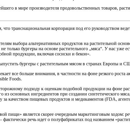
ейшего в мире производителя продовольственных товаров, расти
 что транснациональная корпорация под его руководством веде
телям выбора альтернативных продуктов на растительной основ
 не только бургеры на основе растительного „мяса“. У нас уже е
обной продукции, включая сосиски и бекон».
ыпустить бургеры с растительным мясом в странах Европы и С
кает все больше внимания, в частности на фоне резкого роста а
ible Foods.
сторожному подходу к оценкам подобной продукции на фоне раст
ого из основных ингредиентов при создании синтетического мяс
ру за качеством пищевых продуктов и медикаментов (FDA, аген
овой пищи» является скорее очередным маркетинговым ходом: ре
 фактически речь идет о полуфабрикатах под названием «растит