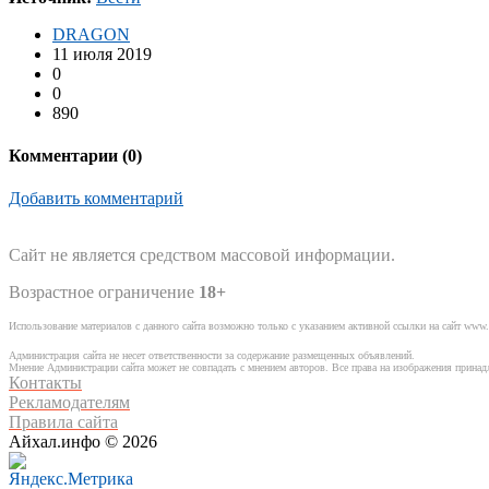
DRAGON
11 июля 2019
0
0
890
Комментарии (
0
)
Добавить комментарий
Сайт не является средством массовой информации.
Возрастное ограничение
18+
Использование материалов с данного сайта возможно только с указанием активной ссылки на сайт www.
Администрация сайта не несет ответственности за содержание размещенных объявлений.
Мнение Администрации сайта может не совпадать с мнением авторов. Все права на изображения прина
Контакты
Рекламодателям
Правила сайта
Айхал.инфо © 2026