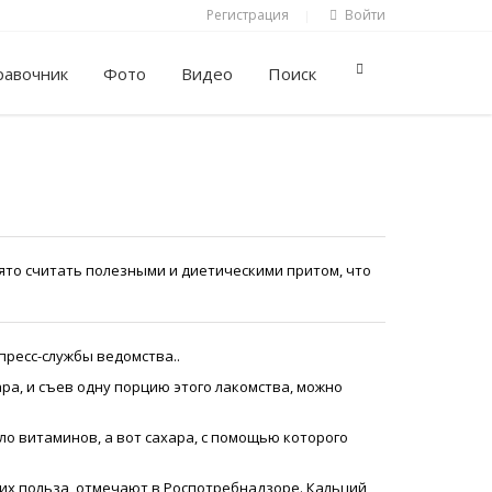
Регистрация
Войти
|
равочник
Фото
Видео
Поиск
то считать полезными и диетическими притом, что
пресс-службы ведомства..
ара, и съев одну порцию этого лакомства, можно
ло витаминов, а вот сахара, с помощью которого
х польза, отмечают в Роспотребнадзоре. Кальций