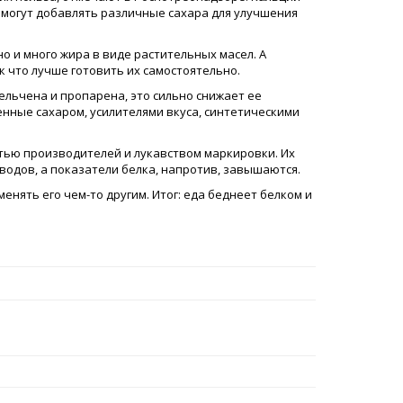
е могут добавлять различные сахара для улучшения
но и много жира в виде растительных масел. А
к что лучше готовить их самостоятельно.
мельчена и пропарена, это сильно снижает ее
енные сахаром, усилителями вкуса, синтетическими
тью производителей и лукавством маркировки. Их
водов, а показатели белка, напротив, завышаются.
енять его чем-то другим. Итог: еда беднеет белком и