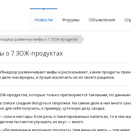
Новости
Форумы
Объявления
Сп
надзор развенчал мифы о 7 ЗОЖ-продуктах
ы о 7 ЗОЖ-продуктах
ебнадзор развенчивает мифы и рассказывает, какие продукты приня
 деле они вредны, и лучше исключить их из своего рациона.
 ЗОЖ-продуктов, которые только притворяются таковыми, по данным 
 списке сладкие йогурты и творожки. На самом деле в них много сах
о для себя получить, к примеру, суточную дозу сахара.
 соки и нектары. Если речь о пакетированных напитках, то в них ма
дители пытаются улучшить их вкус — много.
— обезжиренные молочные продукты. Чем меньше жира — тем ниже и