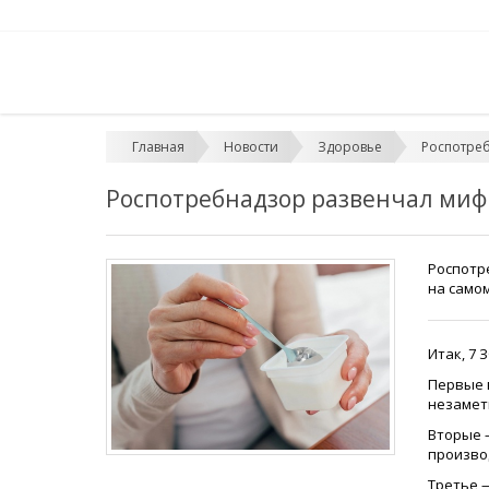
Главная
Новости
Здоровье
Роспотреб
Роспотребнадзор развенчал миф
Роспотр
на самом
Итак, 7
Первые в
незаметн
Вторые —
произво
Третье 