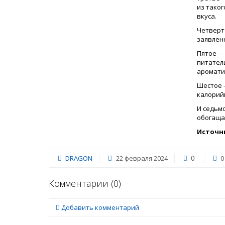
из таког
вкуса.
Четверто
заявленн
Пятое — 
питател
аромати
Шестое 
калорийн
И седьмо
обогаща
Источн
0
DRAGON
22 февраля 2024
0
Комментарии (
0
)
Добавить комментарий