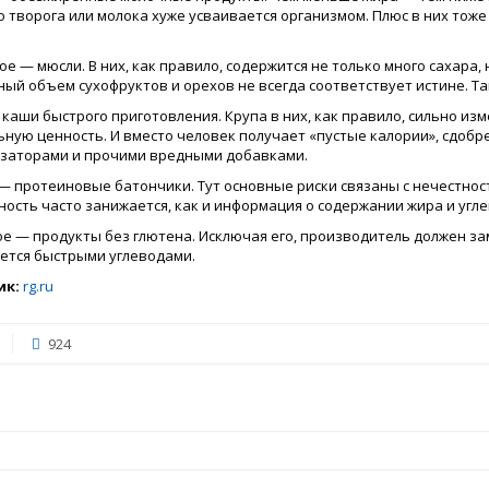
о творога или молока хуже усваивается организмом. Плюс в них тож
е — мюсли. В них, как правило, содержится не только много сахара, 
ый объем сухофруктов и орехов не всегда соответствует истине. Та
каши быстрого приготовления. Крупа в них, как правило, сильно из
ьную ценность. И вместо человек получает «пустые калории», сдобр
заторами и прочими вредными добавками.
— протеиновые батончики. Тут основные риски связаны с нечестнос
ость часто занижается, как и информация о содержании жира и угле
е — продукты без глютена. Исключая его, производитель должен зам
ется быстрыми углеводами.
ик:
rg.ru
924