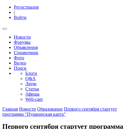
Регистрация
|
Войти
Новости
Форумы
Объявления
Справочник
Фото
Видео
Поиск
Блоги
Q&A
Люди
Статьи
Афиша
Web-cam
Главная
Новости
Образование
Первого сентября стартует
программа "Пушкинская карта"
Первого сентября стартует программа