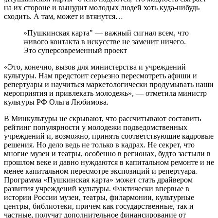
на их стороне и вынудит молодых людей хоть куда-нибудь
сходить. А там, может и втянутся…
»Пушкинская карта" — важный сигнал всем, что
живого контакта в искусстве не заменит ничего.
Это суперсовременный проект
«Это, конечно, вызов для министерства и учреждений
культуры. Нам предстоит серьезно пересмотреть афиши и
репертуары и научиться маркетологически продумывать наши
мероприятия и привлекать молодежь», — отметила министр
культуры РФ Ольга Любимова.
В Минкультуры не скрывают, что рассчитывают составить
рейтинг популярности у молодежи подведомственных
учреждений и, возможно, принять соответствующие кадровые
решения. Но дело ведь не только в кадрах. Не секрет, что
многие музеи и театры, особенно в регионах, будто застыли в
прошлом веке и давно нуждаются в капитальном ремонте и не
менее капитальном пересмотре экспозиций и репертуара.
Программа «Пушкинская карта» может стать драйвером
развития учреждений культуры. Фактически впервые в
истории России музеи, театры, филармонии, культурные
центры, библиотеки, причем как государственные, так и
частные, получат дополнительное финансирование от