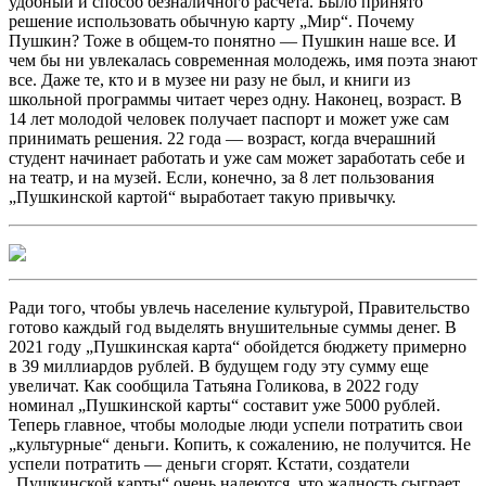
удобный и способ безналичного расчета. Было принято
решение использовать обычную карту „Мир“. Почему
Пушкин? Тоже в общем-то понятно — Пушкин наше все. И
чем бы ни увлекалась современная молодежь, имя поэта знают
все. Даже те, кто и в музее ни разу не был, и книги из
школьной программы читает через одну. Наконец, возраст. В
14 лет молодой человек получает паспорт и может уже сам
принимать решения. 22 года — возраст, когда вчерашний
студент начинает работать и уже сам может заработать себе и
на театр, и на музей. Если, конечно, за 8 лет пользования
„Пушкинской картой“ выработает такую привычку.
Ради того, чтобы увлечь население культурой, Правительство
готово каждый год выделять внушительные суммы денег. В
2021 году „Пушкинская карта“ обойдется бюджету примерно
в 39 миллиардов рублей. В будущем году эту сумму еще
увеличат. Как сообщила Татьяна Голикова, в 2022 году
номинал „Пушкинской карты“ составит уже 5000 рублей.
Теперь главное, чтобы молодые люди успели потратить свои
„культурные“ деньги. Копить, к сожалению, не получится. Не
успели потратить — деньги сгорят. Кстати, создатели
„Пушкинской карты“ очень надеются, что жадность сыграет