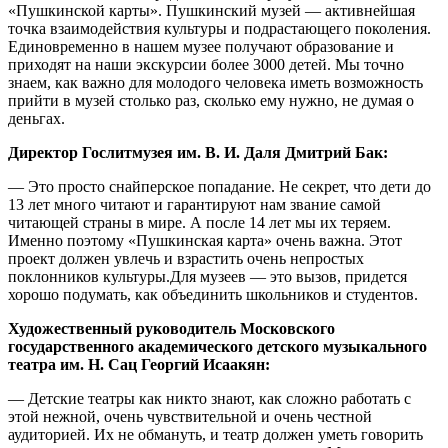
«Пушкинской карты». Пушкинский музей — активнейшая
точка взаимодействия культуры и подрастающего поколения.
Единовременно в нашем музее получают образование и
приходят на наши экскурсии более 3000 детей. Мы точно
знаем, как важно для молодого человека иметь возможность
прийти в музей столько раз, сколько ему нужно, не думая о
деньгах.
Директор Гослитмузея им. В. И. Даля Дмитрий Бак:
— Это просто снайперское попадание. Не секрет, что дети до
13 лет много читают и гарантируют нам звание самой
читающей страны в мире. А после 14 лет мы их теряем.
Именно поэтому «Пушкинская карта» очень важна. Этот
проект должен увлечь и взрастить очень непростых
поклонников культуры.Для музеев — это вызов, придется
хорошо подумать, как объединить школьников и студентов.
Художественный руководитель Московского
государственного академического детского музыкального
театра им. Н. Сац Георгий Исаакян:
— Детские театры как никто знают, как сложно работать с
этой нежной, очень чувствительной и очень честной
аудиторией. Их не обмануть, и театр должен уметь говорить