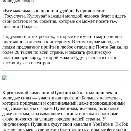
молодых людей.
«Все максимально просто и удобно. В приложении
„Госуслуги. Культура“ каждый молодой человек будет видеть
свой остаток и те, события, которые он может посетить», —
пояснил Шадаев.
Подумали и о тех ребятах, которые не имеют смартфонов и
постоянного доступа к интернету. В этом случае молодым
людям предлагают прийти в любое отделение Почта Банка, их
более 20 тысяч по всей стране, и заказать физическую
пластиковую карту, которой можно будут расплатиться в
кассах музеев и театров.
К рекламной кампании «Пушкинской карты» привлекли
молодые силы — участников проекта «Большая перемена»,
которые придумали и оригинальный, даже провокационный
вид самой карты с ярким Пушкиным, зеленым, розовым и
даже желтым, и зазывающие слоганы и плакаты, которые
скоро появятся на улицах городов нашей страны. У
инфлюенсера Пушкина будут свои каналы в YouTube и TikTok
и, конечно, мерч, где можно будет купить стильные футболки,