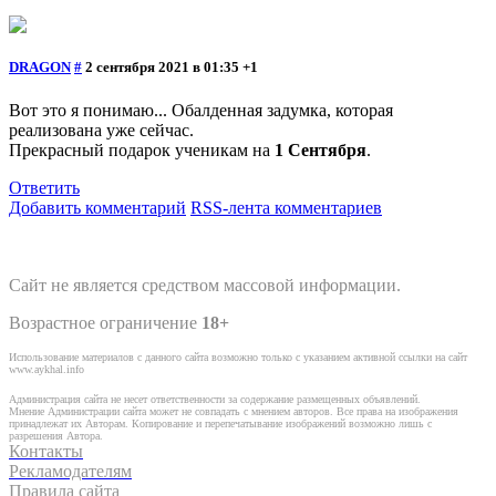
DRAGON
#
2 сентября 2021 в 01:35
+1
Вот это я понимаю... Обалденная задумка, которая
реализована уже сейчас.
Прекрасный подарок ученикам на
1 Сентября
.
Ответить
Добавить комментарий
RSS-лента комментариев
Сайт не является средством массовой информации.
Возрастное ограничение
18+
Использование материалов с данного сайта возможно только с указанием активной ссылки на сайт
www.aykhal.info
Администрация сайта не несет ответственности за содержание размещенных объявлений.
Мнение Администрации сайта может не совпадать с мнением авторов. Все права на изображения
принадлежат их Авторам. Копирование и перепечатывание изображений возможно лишь с
разрешения Автора.
Контакты
Рекламодателям
Правила сайта