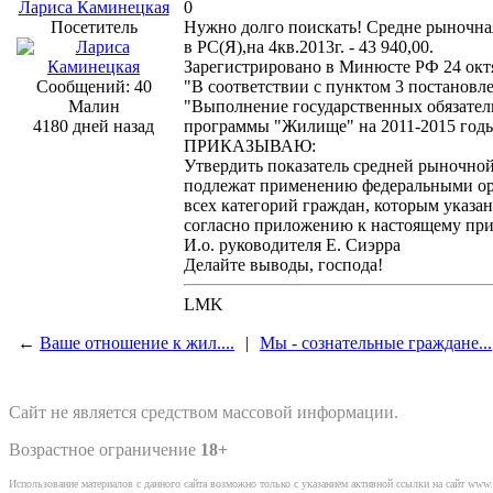
Лариса Каминецкая
0
Посетитель
Нужно долго поискать! Средне рыночная
в РС(Я),на 4кв.2013г. - 43 940,00.
Зарегистрировано в Минюсте РФ 24 октя
Сообщений: 40
"В соответствии с пунктом 3 постановл
Малин
"Выполнение государственных обязател
4180 дней назад
программы "Жилище" на 2011-2015 годы" (
ПРИКАЗЫВАЮ:
Утвердить показатель средней рыночной
подлежат применению федеральными орг
всех категорий граждан, которым указа
согласно приложению к настоящему при
И.о. руководителя Е. Сиэрра
Делайте выводы, господа!
LMK
←
Ваше отношение к жил....
|
Мы - сознательные граждане...
Сайт не является средством массовой информации.
Возрастное ограничение
18+
Использование материалов с данного сайта возможно только с указанием активной ссылки на сайт www.