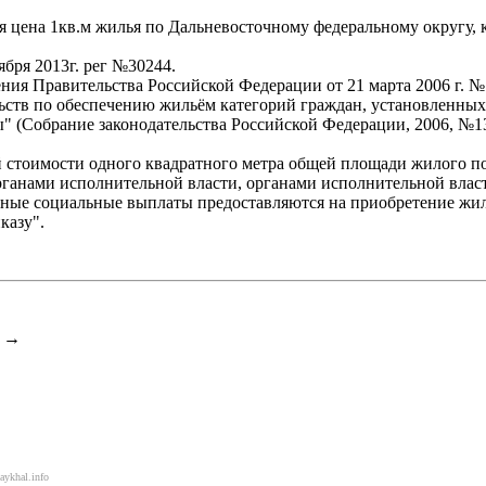
 цена 1кв.м жилья по Дальневосточному федеральному округу, к
бря 2013г. рег №30244.
ения Правительства Российской Федерации от 21 марта 2006 г.
ьств по обеспечению жильём категорий граждан, установленных
Собрание законодательства Российской Федерации, 2006, №13, ст.
 стоимости одного квадратного метра общей площади жилого по
анами исполнительной власти, органами исполнительной власти
нные социальные выплаты предоставляются на приобретение жил
казу".
→
aykhal.info