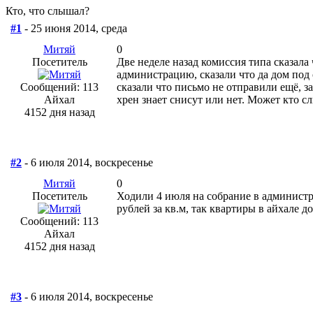
Кто, что слышал?
#1
- 25 июня 2014, среда
Митяй
0
Посетитель
Две неделе назад комиссия типа сказала
администрацию, сказали что да дом под 
Сообщений: 113
сказали что письмо не отправили ещё, з
Айхал
хрен знает снисут или нет. Может кто с
4152 дня назад
#2
- 6 июля 2014, воскресенье
Митяй
0
Посетитель
Ходили 4 июля на собрание в администр
рублей за кв.м, так квартиры в айхале д
Сообщений: 113
Айхал
4152 дня назад
#3
- 6 июля 2014, воскресенье