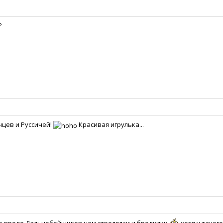
?
нцев и Руссичей!
Красивая игрулька...