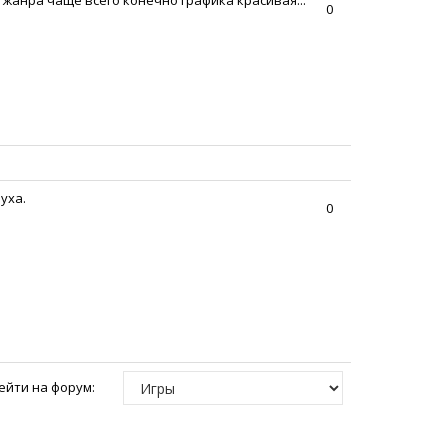
о жанра чаще всего конечно графика красивая...
0
уха.
0
ейти на форум: