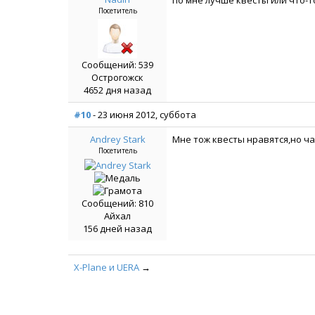
по мне лучше квесты или что-
Посетитель
Сообщений: 539
Острогожск
4652 дня назад
#10
- 23 июня 2012, суббота
Andrey Stark
Мне тож квесты нравятся,но ча
Посетитель
Сообщений: 810
Айхал
156 дней назад
X-Plane и UERA
→