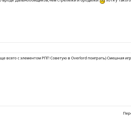
то вроде Дальнобойщиков,чем стрелялки и бродилки
хотя у таког
ще всего с элементом РПГ! Советую в Overlord поиграть) Смешная игр
Пер