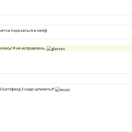
очетса порезаться в неё)))
релись! Я не исправлюсь.
В Батлфилд 3 надо шпилить!!!