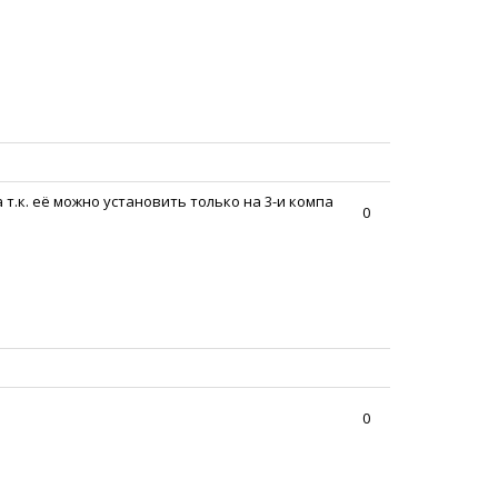
 т.к. её можно установить только на 3-и компа
0
0