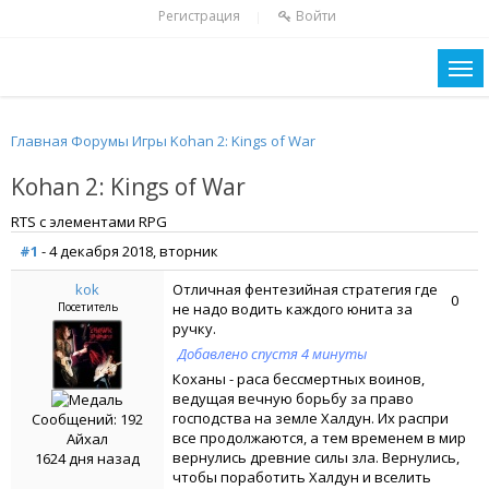
Регистрация
Войти
|
Главная
Форумы
Игры
Kohan 2: Kings of War
Kohan 2: Kings of War
RTS с элементами RPG
#1
- 4 декабря 2018, вторник
kok
Отличная фентезийная стратегия где
0
Посетитель
не надо водить каждого юнита за
ручку.
Добавлено спустя 4 минуты
Коханы - раса бессмертных воинов,
ведущая вечную борьбу за право
господства на земле Халдун. Их распри
Сообщений: 192
все продолжаются, а тем временем в мир
Айхал
вернулись древние силы зла. Вернулись,
1624 дня назад
чтобы поработить Халдун и вселить