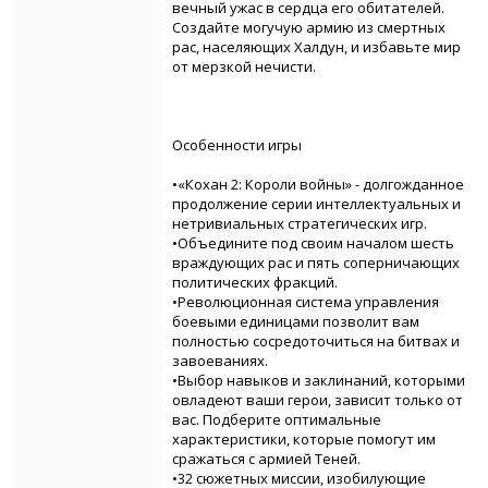
вечный ужас в сердца его обитателей.
Создайте могучую армию из смертных
рас, населяющих Халдун, и избавьте мир
от мерзкой нечисти.
Особенности игры
•«Кохан 2: Короли войны» - долгожданное
продолжение серии интеллектуальных и
нетривиальных стратегических игр.
•Объедините под своим началом шесть
враждующих рас и пять соперничающих
политических фракций.
•Революционная система управления
боевыми единицами позволит вам
полностью сосредоточиться на битвах и
завоеваниях.
•Выбор навыков и заклинаний, которыми
овладеют ваши герои, зависит только от
вас. Подберите оптимальные
характеристики, которые помогут им
сражаться с армией Теней.
•32 сюжетных миссии, изобилующие