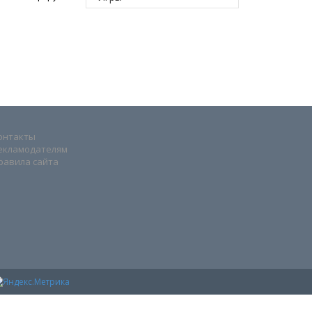
онтакты
екламодателям
равила сайта