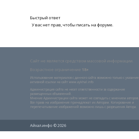
Быстрый ответ
У вас нет прав, чтобы писать на форуме.
Сайт не является средством массовой информации.
Возрастное ограничение
18+
Использование материалов с данного сайта возможно только с указани
активной ссылки на сайт www.aykhal.info
Администрация сайта не несет ответственности за содержание
размещенных объявлений.
Мнение Администрации сайта может не совпадать с мнением авторов.
Все права на изображения принадлежат их Авторам. Копирование и
перепечатывание изображений возможно лишь с разрешения Автора.
Айхал.инфо © 2026