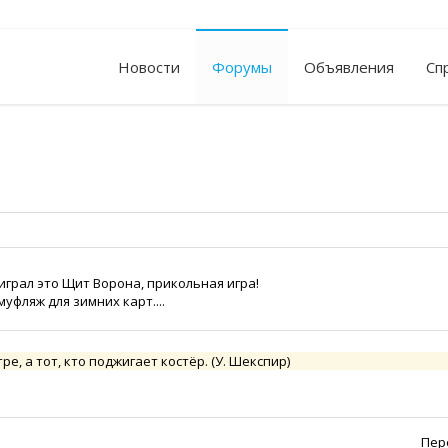
Новости
Форумы
Объявления
Сп
играл это Щит Ворона, прикольная игра!
фляж для зимних карт....
тре, а тот, кто поджигает костёр. (У. Шекспир)
Пер