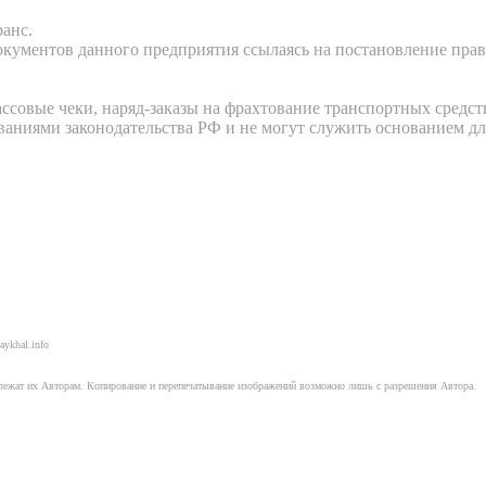
анс.
кументов данного предприятия ссылаясь на постановление прав
ссовые чеки, наряд-заказы на фрахтование транспортных средст
ваниями законодательства РФ и не могут служить основанием д
aykhal.info
длежат их Авторам. Копирование и перепечатывание изображений возможно лишь с разрешения Автора.