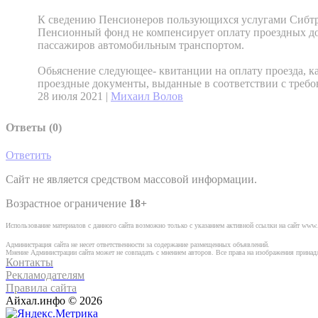
К сведению Пенсионеров пользующихся услугами Сибтр
Пенсионный фонд не компенсирует оплату проездных до
пассажиров автомобильным транспортом.
Обьяснение следующее- квитанции на оплату проезда, ка
проездные документы, выданные в соответствии с требо
28 июля 2021 |
Михаил Волов
Ответы (
0
)
Ответить
Сайт не является средством массовой информации.
Возрастное ограничение
18+
Использование материалов с данного сайта возможно только с указанием активной ссылки на сайт www.
Администрация сайта не несет ответственности за содержание размещенных объявлений.
Мнение Администрации сайта может не совпадать с мнением авторов. Все права на изображения прина
Контакты
Рекламодателям
Правила сайта
Айхал.инфо © 2026