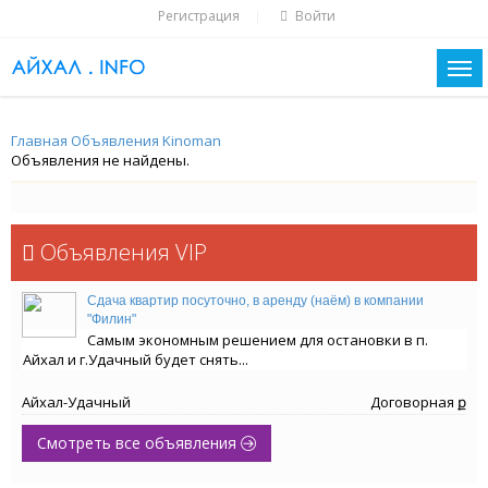
Регистрация
Войти
|
Главная
Объявления
Kinoman
Объявления не найдены.
Объявления VIP
Сдача квартир посуточно, в аренду (наём) в компании
"Филин"
Самым экономным решением для остановки в п.
Айхал и г.Удачный будет снять...
Айхал-Удачный
Договорная ք
Смотреть все объявления