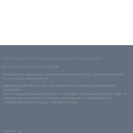
Сайт не является средством массовой информации.
Возрастное ограничение
18+
Использование материалов с данного сайта возможно только с указанием активной
ссылки на сайт www.aykhal.info
Администрация сайта не несет ответственности за содержание размещенных
объявлений.
Мнение Администрации сайта может не совпадать с мнением авторов. Все права на
изображения принадлежат их Авторам. Копирование и перепечатывание
изображений возможно лишь с разрешения Автора.
Контакты