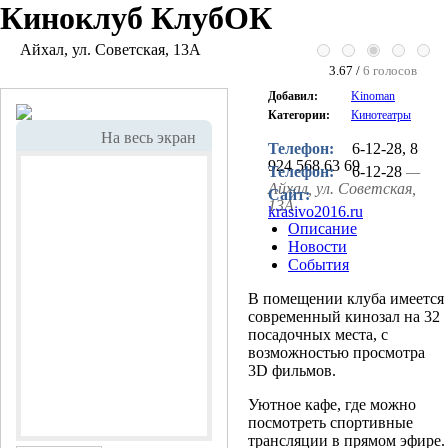
Киноклуб КлубОК
Айхал, ул. Советская, 13А
3.67 /
6 голосов
Добавил:
Kinoman
Категории:
Кинотеатры
На весь экран
Телефон:
6-12-28, 8
924 568 63 69
Телефон:
6-12-28
—
Айхал, ул. Советская,
Сайт:
13А
krasivo2016.ru
Описание
Новости
События
В помещении клуба имеется
современный кинозал на 32
посадочных места, с
возможностью просмотра
3D фильмов.
Уютное кафе, где можно
посмотреть спортивные
трансляции в прямом эфире.