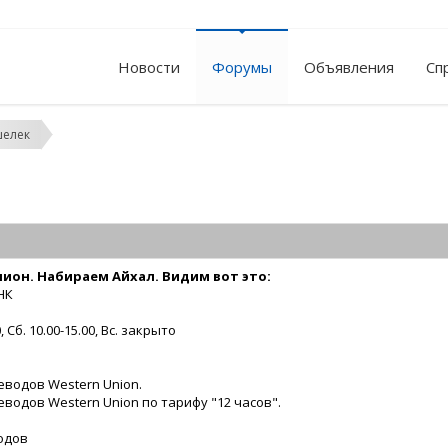
Новости
Форумы
Объявления
Сп
шелек
ион. Набираем Айхал. Видим вот это:
НК
а
 Сб. 10.00-15.00, Вс. закрыто
водов Western Union.
одов Western Union по тарифу "12 часов".
одов