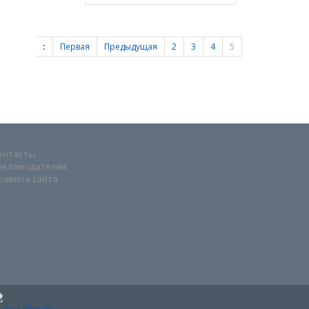
:
Первая
Предыдущая
2
3
4
5
онтакты
екламодателям
равила сайта