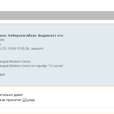
ион. Набираем Айхал. Видим вот это:
АНК
а
 Сб. 10.00-15.00, Вс. закрыто
одов Western Union.
дов Western Union по тарифу "12 часов".
дов
тельно даже!
 как прокатит