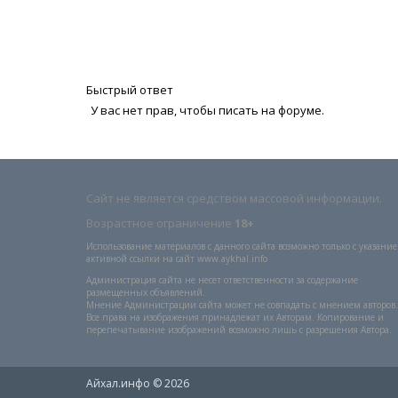
Быстрый ответ
У вас нет прав, чтобы писать на форуме.
Сайт не является средством массовой информации.
Возрастное ограничение
18+
Использование материалов с данного сайта возможно только с указани
активной ссылки на сайт www.aykhal.info
Администрация сайта не несет ответственности за содержание
размещенных объявлений.
Мнение Администрации сайта может не совпадать с мнением авторов.
Все права на изображения принадлежат их Авторам. Копирование и
перепечатывание изображений возможно лишь с разрешения Автора.
Айхал.инфо © 2026