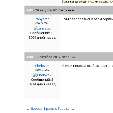
Если ты дважды подумаешь, пр
#43
- 29 августа 2017, вторник
tanyatet
Если разобраться в этом сервис
Посетитель
Сообщений: 10
3009 дней назад
#44
- 17 октября 2017, вторник
Chelovek
К киви никогда особых притен
Посетитель
Сообщений: 5
3214 дней назад
←
Дверь
|
Играем в Города!
→