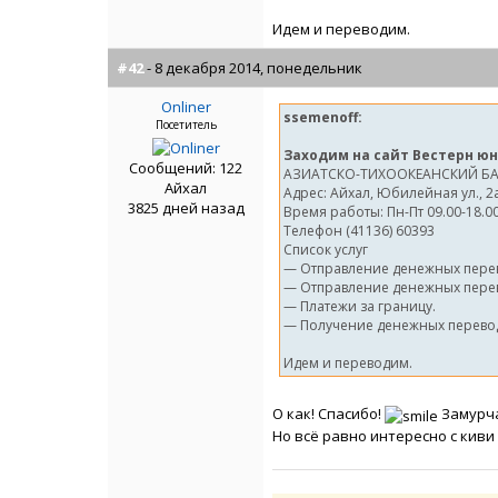
Идем и переводим.
#42
- 8 декабря 2014, понедельник
Onliner
ssemenoff:
Посетитель
Заходим на сайт Вестерн юн
Сообщений: 122
АЗИАТСКО-ТИХООКЕАНСКИЙ Б
Айхал
Адрес: Айхал, Юбилейная ул., 2
3825 дней назад
Время работы: Пн-Пт 09.00-18.00,
Телефон (41136) 60393
Список услуг
— Отправление денежных перев
— Отправление денежных перево
— Платежи за границу.
— Получение денежных перево
Идем и переводим.
О как! Спасибо!
Замурча
Но всё равно интересно с киви