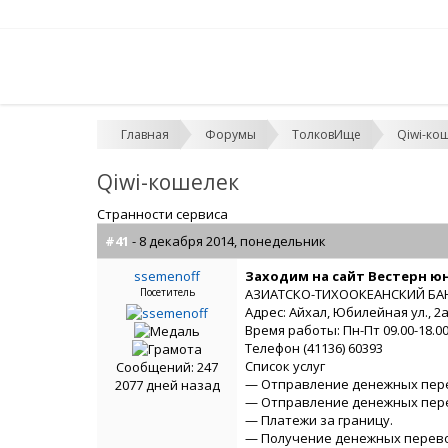
Главная
Форумы
ТолковИще
Qiwi-ко
Qiwi-кошелек
Странности сервиса
#41
- 8 декабря 2014, понедельник
ssemenoff
Заходим на сайт Вестерн юн
Посетитель
АЗИАТСКО-ТИХООКЕАНСКИЙ БА
Адрес: Айхал, Юбилейная ул., 2
Время работы: Пн-Пт 09.00-18.00,
Телефон (41136) 60393
Список услуг
Сообщений: 247
— Отправление денежных пере
2077 дней назад
— Отправление денежных перев
— Платежи за границу.
— Получение денежных перев