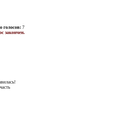
о голосов:
7
с закончен.
авилась!
часть