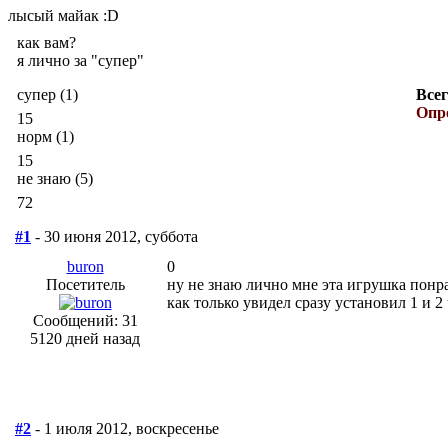
лысый майак :D
как вам?
я лично за "супер"
супер (1)
Всег
Опро
15
норм (1)
15
не знаю (5)
72
#1
- 30 июня 2012, суббота
buron
0
Посетитель
ну не знаю лично мне эта игрушка понр
как только увидел сразу установил 1 и 2 
Сообщений: 31
5120 дней назад
#2
- 1 июля 2012, воскресенье