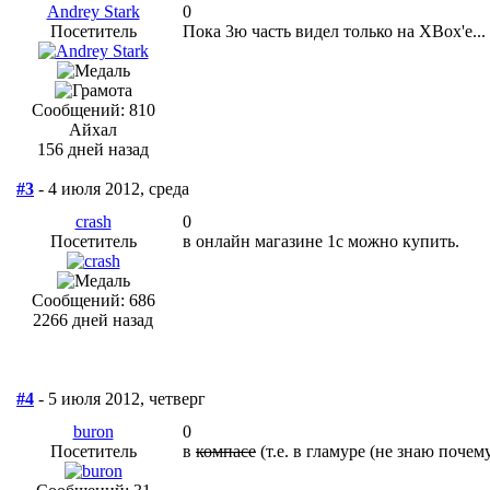
Andrey Stark
0
Посетитель
Пока 3ю часть видел только на XBox'e...
Сообщений: 810
Айхал
156 дней назад
#3
- 4 июля 2012, среда
crash
0
Посетитель
в онлайн магазине 1с можно купить.
Сообщений: 686
2266 дней назад
#4
- 5 июля 2012, четверг
buron
0
Посетитель
в
компасе
(т.е. в гламуре (не знаю почем