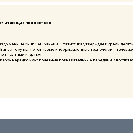
нечитающих подростков
аздо меньше книг, чем раньше. Статистика утверждает: среди деся
. Виной тому являются новые информационные технологии – телеви
чем печатные издания.
левизору нередко идут полезные познавательные передачи и воспит
К