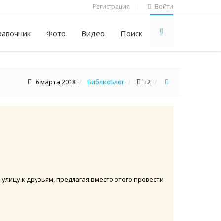
Регистрация
Войти
|
равочник
Фото
Видео
Поиск
6 марта 2018
БиблиоБлог
+2
лицу к друзьям, предлагая вместо этого провести