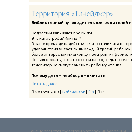
Территория «Тинейджер»
Библиотечный путеводитель для родителей 
Подростки забывают про книги…
Это катастрофа? Или нет?
В наше время дети действительно стали читать гор
удовольствия читает лишь каждый третий ребёнок
более интересной и лёгкой для восприятия форме, 
Нельзя сказать, что это совсем плохо, ведь по те
телевизор не смогут заменить ребёнку чтения.
Почему детям необходимо читать
Читать далее......
6 марта 2018 |
БиблиоБлог
|
0
|
+1
Сайт не является средством массовой информации.