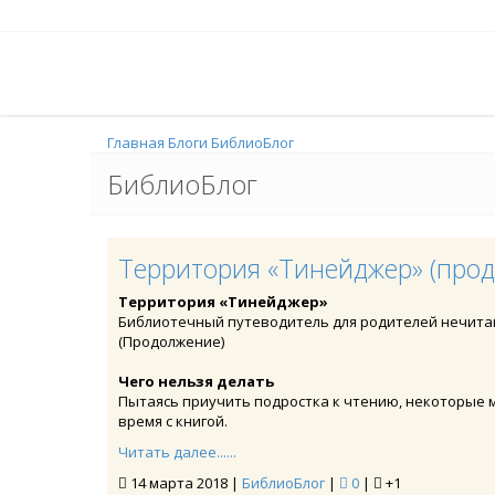
Главная
Блоги
БиблиоБлог
БиблиоБлог
Территория «Тинейджер» (про
Территория «Тинейджер»
Библиотечный путеводитель для родителей нечит
(Продолжение)
Чего нельзя делать
Пытаясь приучить подростка к чтению, некоторые м
время с книгой.
Читать далее......
14 марта 2018 |
БиблиоБлог
|
0
|
+1