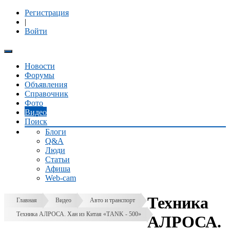
Регистрация
|
Войти
Новости
Форумы
Объявления
Справочник
Фото
Видео
Поиск
Блоги
Q&A
Люди
Статьи
Афиша
Web-cam
Техника
Главная
Видео
Авто и транспорт
Техника АЛРОСА. Хан из Китая «ТANK - 500»
АЛРОСА.