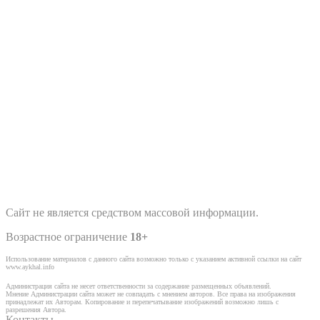
Сайт не является средством массовой информации.
Возрастное ограничение
18+
Использование материалов с данного сайта возможно только с указанием активной ссылки на сайт
www.aykhal.info
Администрация сайта не несет ответственности за содержание размещенных объявлений.
Мнение Администрации сайта может не совпадать с мнением авторов. Все права на изображения
принадлежат их Авторам. Копирование и перепечатывание изображений возможно лишь с
разрешения Автора.
Контакты