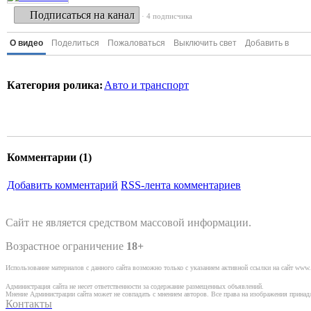
Подписаться на канал
· 4 подписчика
О видео
Поделиться
Пожаловаться
Выключить свет
Добавить в
Категория ролика:
Авто и транспорт
Комментарии (
1
)
Добавить комментарий
RSS-лента комментариев
Сайт не является средством массовой информации.
Возрастное ограничение
18+
Использование материалов с данного сайта возможно только с указанием активной ссылки на сайт www.
Администрация сайта не несет ответственности за содержание размещенных объявлений.
Мнение Администрации сайта может не совпадать с мнением авторов. Все права на изображения прина
Контакты