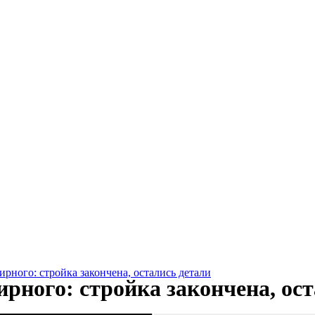
рного: стройка закончена, остались детали
рного: стройка закончена, ос