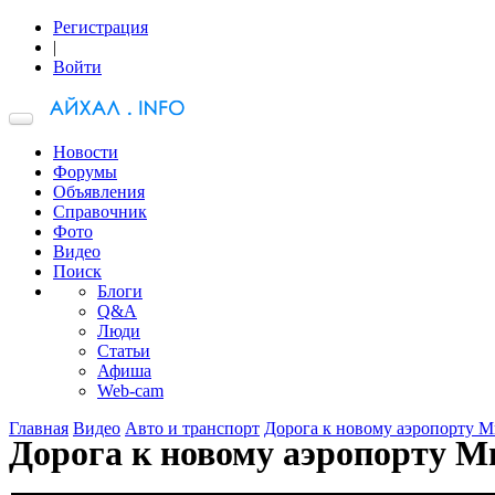
Регистрация
|
Войти
Новости
Форумы
Объявления
Справочник
Фото
Видео
Поиск
Блоги
Q&A
Люди
Статьи
Афиша
Web-cam
Главная
Видео
Авто и транспорт
Дорога к новому аэропорту Ми
Дорога к новому аэропорту Ми