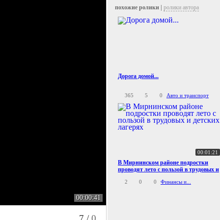
похожие ролики |
ролики автора
Дорога домой...
365
5
0
Авто и транспорт
00:01:21
В Мирнинском районе подростки
проводят лето с пользой в трудовых и
детских лагерях
2
0
0
Финансы и...
00:00:41
7
/
0