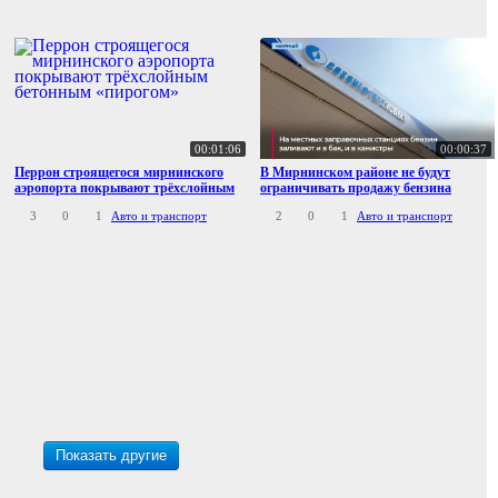
00:01:06
00:00:37
Перрон строящегося мирнинского
В Мирнинском районе не будут
аэропорта покрывают трёхслойным
ограничивать продажу бензина
бетонным «пирогом»
3
0
1
Авто и транспорт
2
0
1
Авто и транспорт