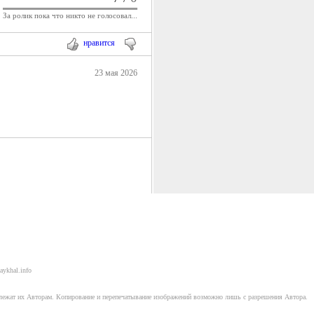
За ролик пока что никто не голосовал...
нравится
23 мая 2026
aykhal.info
длежат их Авторам. Копирование и перепечатывание изображений возможно лишь с разрешения Автора.