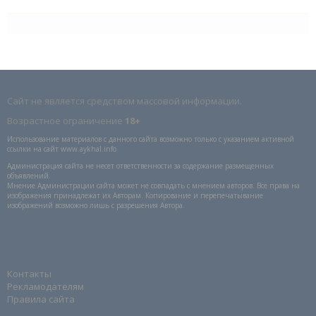
Сайт не является средством массовой информации.
Возрастное ограничение
18+
Использование материалов с данного сайта возможно только с указанием активной
ссылки на сайт www.aykhal.info
Администрация сайта не несет ответственности за содержание размещенных
объявлений.
Мнение Администрации сайта может не совпадать с мнением авторов. Все права на
изображения принадлежат их Авторам. Копирование и перепечатывание
изображений возможно лишь с разрешения Автора.
Контакты
Рекламодателям
Правила сайта