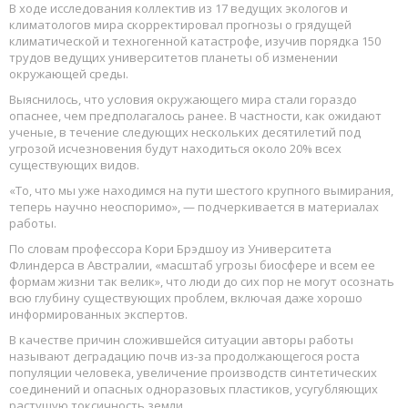
В ходе исследования коллектив из 17 ведущих экологов и
климатологов мира скорректировал прогнозы о грядущей
климатической и техногенной катастрофе, изучив порядка 150
трудов ведущих университетов планеты об изменении
окружающей среды.
Выяснилось, что условия окружающего мира стали гораздо
опаснее, чем предполагалось ранее. В частности, как ожидают
ученые, в течение следующих нескольких десятилетий под
угрозой исчезновения будут находиться около 20% всех
существующих видов.
«То, что мы уже находимся на пути шестого крупного вымирания,
теперь научно неоспоримо», — подчеркивается в материалах
работы.
По словам профессора Кори Брэдшоу из Университета
Флиндерса в Австралии, «масштаб угрозы биосфере и всем ее
формам жизни так велик», что люди до сих пор не могут осознать
всю глубину существующих проблем, включая даже хорошо
информированных экспертов.
В качестве причин сложившейся ситуации авторы работы
называют деградацию почв из-за продолжающегося роста
популяции человека, увеличение производств синтетических
соединений и опасных одноразовых пластиков, усугубляющих
растущую токсичность земли.