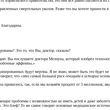
от израильского правительства. Но они всё равно пытаются их с
травленных смертельных уколов. Разве что вы хотите принести в
 благодарны.
рованы? Это то, что Вы, доктор, сказали?
ворят. Вы послушаете доктора Мелоуна, который изобрёл технол
 побочные эффекты.»
цинированных будут мертвы. Я не знаю, может быть это будет не 
говорит, что
«это самый большой риск геноцида в истории челов
а привилось, так, если мы возьмём процент от 3 миллионов, мы
ающие проблемы с возможностью не иметь детей и даже заболеть
. Это блеф? То же самое говорят основные медицинские источник