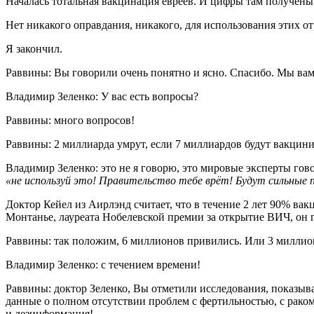
Началась тотальная вакцинация евреев. И цифры там получены 
Нет никакого оправдания, никакого, для использования этих о
Я закончил.
Раввины: Вы говорили очень понятно и ясно. Спасибо. Мы вам
Владимир Зеленко: У вас есть вопросы?
Раввины: много вопросов!
Раввины: 2 миллиарда умрут, если 7 миллиардов будут вакцини
Владимир Зеленко: это не я говорю, это мировые эксперты го
«не используй это! Правительство тебе врёт! Будут сильные
Доктор Кейел из Аирлэнд считает, что в течение 2 лет 90% вак
Монтанье, лауреата Нобелевской премии за открытие ВИЧ, он 
Раввины: так положим, 6 миллионов привились. Или 3 миллион
Владимир Зеленко: с течением времени!
Раввины: доктор Зеленко, Вы отметили исследования, показыв
данные о полном отсутствии проблем с фертильностью, с раком
и дезинформация!