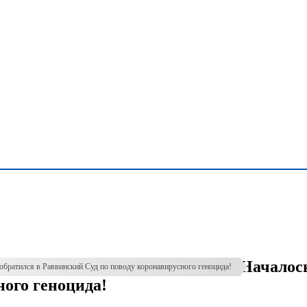
Началось
обратился в Раввинский Суд по поводу коронавирусного геноцида!
ного геноцида!