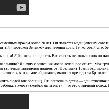
 семейным врачом более 20 лет. Он является медицинским совет
итый «протокол Зеленко» для лечения covid-19, который спас б
 к нам! Я бы хотел попросить Вас сказать несколько слов по на
ня слышно? Я начну с описания моего лечебного опыта. Моя гру
 мы вылечили миллионы пациентов. Президент Трамп был моим 
сляю тех, кто ко мне обращался, включая президента Бразилии 
анить людей вне больниц. Относительно детей — единственная пр
ребёнка в жертву (корбан на иврите) — то это отличный повод.