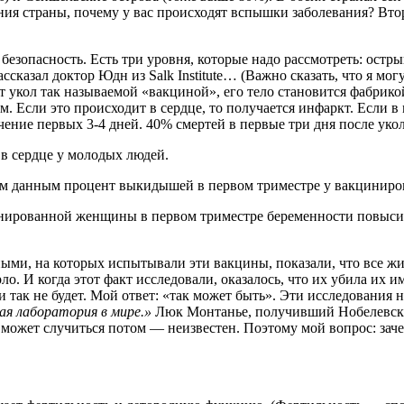
ия страны, почему у вас происходят вспышки заболевания? Второ
о безопасность. Есть три уровня, которые надо рассмотреть: ос
ссказал доктор Юдн из Salk Institute… (Важно сказать, что я могу
учает укол так называемой «вакциной», его тело становится фабр
. Если это происходит в сердце, то получается инфаркт. Если в
ение первых 3-4 дней. 40% смертей в первые три дня после укол
в сердце у молодых людей.
ым данным процент выкидышей в первом триместре у вакциниро
нированной женщины в первом триместре беременности повысила
ми, на которых испытывали эти вакцины, показали, что все жи
о. И когда этот факт исследовали, оказалось, что их убила их 
 так не будет. Мой ответ: «так может быть». Эти исследования 
ая лаборатория в мире.»
Люк Монтанье, получивший Нобелевску
то может случиться потом — неизвестен. Поэтому мой вопрос: за