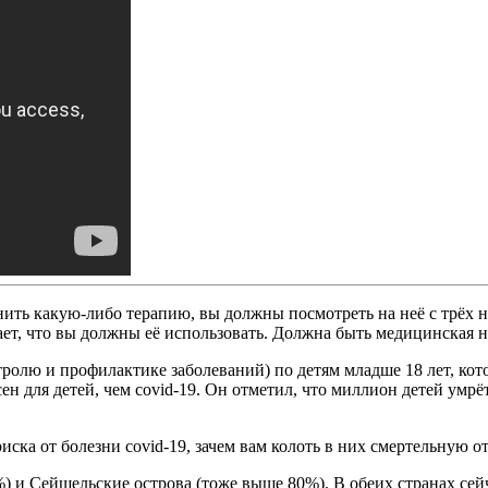
ить какую-либо терапию, вы должны посмотреть на неё с трёх нап
чает, что вы должны её использовать. Должна быть медицинская 
олю и профилактике заболеваний) по детям младше 18 лет, кото
сен для детей, чем covid-19. Он отметил, что миллион детей умр
иска от болезни covid-19, зачем вам колоть в них смертельную 
 и Сейшельские острова (тоже выше 80%). В обеих странах сейч