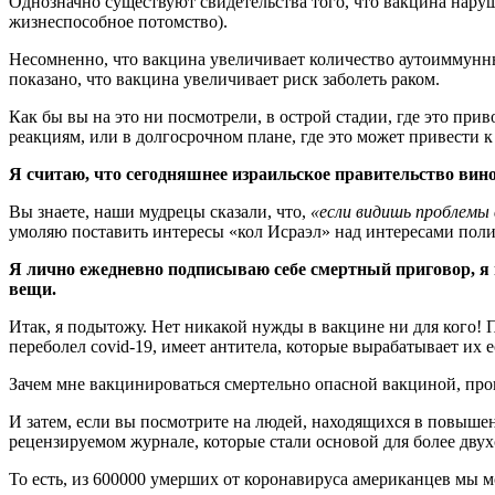
Однозначно существуют свидетельства того, что вакцина нар
жизнеспособное потомство).
Несомненно, что вакцина увеличивает количество аутоиммунны
показано, что вакцина увеличивает риск заболеть раком.
Как бы вы на это ни посмотрели, в острой стадии, где это пр
реакциям, или в долгосрочном плане, где это может привести к
Я считаю, что сегодняшнее израильское правительство вин
Вы знаете, наши мудрецы сказали, что,
«если видишь проблемы 
умоляю поставить интересы «кол Исраэл» над интересами полит
Я лично ежедневно подписываю себе смертный приговор, я п
вещи.
Итак, я подытожу. Нет никакой нужды в вакцине ни для кого! 
переболел covid-19, имеет антитела, которые вырабатывает их
Зачем мне вакцинироваться смертельно опасной вакциной, про
И затем, если вы посмотрите на людей, находящихся в повыше
рецензируемом журнале, которые стали основой для более дву
То есть, из 600000 умерших от коронавируса американцев мы м