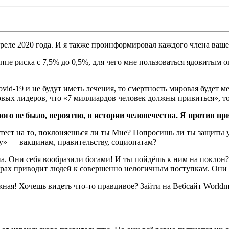
преле 2020 года. И я также проинформировал каждого члена ваш
уппе риска с 7,5% до 0,5%, для чего мне пользоваться ядовитым
vid-19 и не будут иметь лечения, то смертность мировая будет м
вых лидеров, что «7 миллиардов человек должны привиться», то
рого не было, вероятно, в истории человечества. Я против п
о тест на то, поклоняешься ли ты Мне? Попросишь ли ты защиты
» — вакцинам, правительству, социопатам?
а. Они себя вообразили богами! И ты пойдёшь к ним на поклон?
страх приводит людей к совершенно нелогичным поступкам. Они 
ная! Хочешь видеть что-то правдивое? Зайти на Вебсайт Worldmet