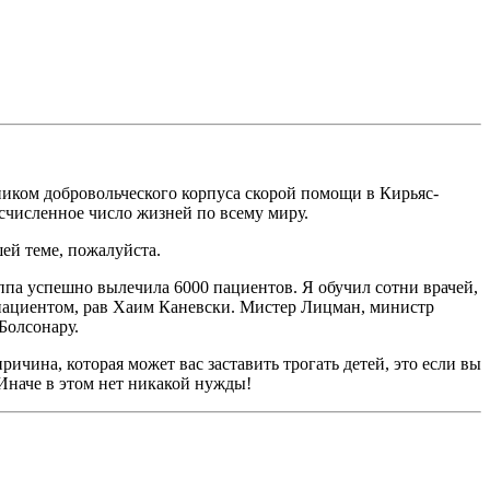
ником добровольческого корпуса скорой помощи в Кирьяс-
есчисленное число жизней по всему миру.
шей теме, пожалуйста.
ппа успешно вылечила 6000 пациентов. Я обучил сотни врачей,
пациентом, рав Хаим Каневски. Мистер Лицман, министр
Болсонару.
ичина, которая может вас заставить трогать детей, это если вы
 Иначе в этом нет никакой нужды!