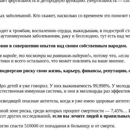
ушает фертильность и детородную функцию. (Фертильность — сп
х заболеваний. Кто скажет, насколько со временем это понизит
иводит к тромбам, воспалению сердца, выкидышам, в подострой 
 аутоиммунным заболеваниям, раку и бесплодию, тут есть над че
овно в совершении опытов над своим собственным народом.
в народе, то посмотри на раввинов-лидеров!»
, потому что,
«если
ики и всего остального, что может повлиять на ваше мнение.
одвергаю риску свою жизнь, карьеру, финансы, репутацию, се
Про детей я уже говорил. У них выживаемость 99,998%. У молоды
 естественная иммунная система, и они в миллиарды раз эффекти
изводящей опасные антитела, когда я уже имею здоровые антите
нной зоне риска, среди которых процент смертности — 7,45%… И
хсот других исследований,
если вы лечите людей в правильных
огли спасти 510000 от попадания в больницу и от смерти.