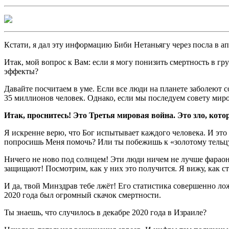
Кстати, я дал эту информацию Биби Нетаньягу через посла в а
Итак, мой вопрос к Вам: если я могу понизить смертность в гр
эффекты?
Давайте посчитаем в уме. Если все люди на планете заболеют co
35 миллионов человек. Однако, если мы последуем совету миро
Итак, проснитесь! Это Третья мировая война. Это зло, кото
Я искренне верю, что Бог испытывает каждого человека. И эт
попросишь Меня помочь? Или ты побежишь к «золотому тельцу
Ничего не ново под солнцем! Эти люди ничем не лучше фараон
защищают! Посмотрим, как у них это получится. Я вижу, как 
И да, твой Минздрав тебе лжёт! Его статистика совершенно лож
2020 года был огромный скачок смертности.
Ты знаешь, что случилось в декабре 2020 года в Израиле?