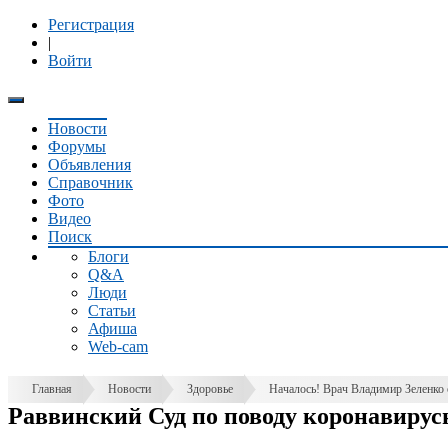
Регистрация
|
Войти
Новости
Форумы
Объявления
Справочник
Фото
Видео
Поиск
Блоги
Q&A
Люди
Статьи
Афиша
Web-cam
Главная
Новости
Здоровье
Началось! Врач Владимир Зеленко 
Раввинский Суд по поводу коронавирус