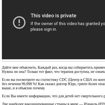
Дайте мне объяснить. Каждый раз, когда вы собираетесь примен
Нужна ли она? Только тот факт, что терапия доступна, не озна
Если вы посмотрите на статистику CDC (Центр в США по контр
без лечения 99,998 %! Как сказал доктор Юдн, грипп более опа
выше, и я объясню почему.
Если Вы имеете информацию, что для детей нет смертельного р
Две наиболее вакцинированные страны в мире — Израиль (85%)