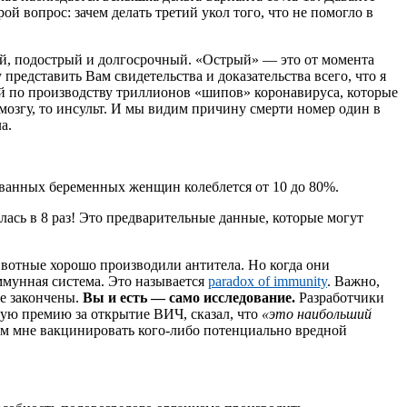
й вопрос: зачем делать третий укол того, что не помогло в
трый, подострый и долгосрочный. «Острый» — это от момента
 представить Вам свидетельства и доказательства всего, что я
икой по производству триллионов «шипов» коронавируса, которые
 мозгу, то инсульт. И мы видим причину смерти номер один в
а.
ванных беременных женщин колеблется от 10 до 80%.
сь в 8 раз! Это предварительные данные, которые могут
вотные хорошо производили антитела. Но когда они
иммунная система. Это называется
paradox of immunity
. Важно,
не закончены.
Вы и есть — само исследование.
Разработчики
ю премию за открытие ВИЧ, сказал, что
«это наибольший
чем мне вакцинировать кого-либо потенциально вредной