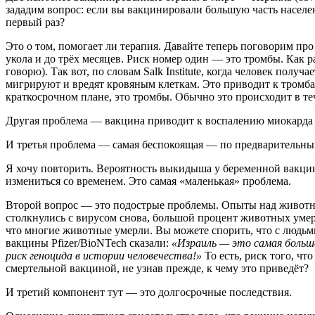
зададим вопрос: если вы вакцинировали большую часть населен
первый раз?
Это о том, помогает ли терапия. Давайте теперь поговорим пр
укола и до трёх месяцев. Риск номер один — это тромбы. Как ра
говорю). Так вот, по словам Salk Institute, когда человек пол
мигрируют и вредят кровяным клеткам. Это приводит к тромбам
краткосрочном плане, это тромбы. Обычно это происходит в теч
Другая проблема — вакцина приводит к воспалению миокарда 
И третья проблема — самая беспокоящая — по предварительн
Я хочу повторить. Вероятность выкидыша у беременной вакци
измениться со временем. Это самая «маленькая» проблема.
Второй вопрос — это подострые проблемы. Опыты над животны
столкнулись с вирусом снова, большой процент животных умерл
что многие животные умерли. Вы можете спорить, что с людьми
вакцины Pfizer/BioNTech сказали:
«Израиль — это самая больш
риск геноцида в истории человечества!»
То есть, риск того, ч
смертельной вакциной, не узнав прежде, к чему это приведёт?
И третий компонент тут — это долгосрочные последствия.