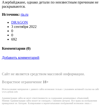
Азербайджане, однако детали по неизвестным причинам не
раскрываются.
Источник:
ria.ru
DRAGON
3 сентября 2022
0
0
692
Комментарии (
0
)
Добавить комментарий
Сайт не является средством массовой информации.
Возрастное ограничение
18+
Использование материалов с данного сайта возможно только с указанием активной ссылки на сайт
www.aykhal.info
Администрация сайта не несет ответственности за содержание размещенных объявлений.
Мнение Администрации сайта может не совпадать с мнением авторов. Все права на изображения
принадлежат их Авторам. Копирование и перепечатывание изображений возможно лишь с