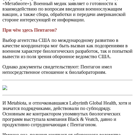
«Метабиоте»). Военный медик заявляет о готовности к
взаимодействию по вопросам введения военнослужащим
вакцин, а также сбора, обработки и передачи американской
стороне интересующей ее информации.
При чём здесь Пентагон?
Выбор агентства США по международному развитию в
качестве координатора мог быть вызван как подозрениями в
военном характере биологических разработок, так и попыткой
вывести из поля зрения оборонное ведомство США.
Однако документы свидетельствуют: Пентагон имел
непосредственное отношение к биолабораториям.
И Metabiota, и отпочковавшаяся Labyrinth Global Health, хотя и
значатся подрядчиками, действовали по субподряду.
Основным же контрактором упомянутых биологических
программ выступала компания Black & Veatch, давно и
продуктивно сотрудничающая c Пентагоном.
Именно она, получив контракт от оборонного ведомства,