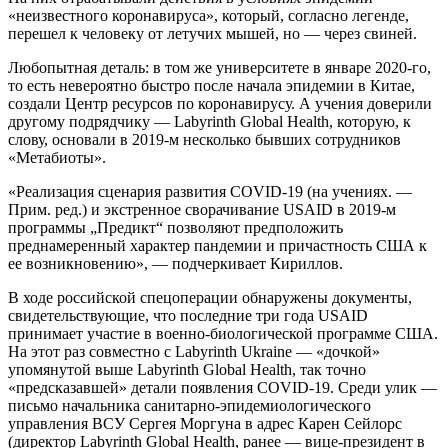
«неизвестного коронавируса», который, согласно легенде,
перешел к человеку от летучих мышей, но — через свиней.
Любопытная деталь: в том же университете в январе 2020-го,
то есть невероятно быстро после начала эпидемии в Китае,
создали Центр ресурсов по коронавирусу. А учения доверили
другому подрядчику — Labyrinth Global Health, которую, к
слову, основали в 2019-м несколько бывших сотрудников
«Метабиоты».
«Реализация сценария развития COVID-19 (на учениях. —
Прим. ред.) и экстренное сворачивание USAID в 2019-м
программы „Предикт“ позволяют предположить
преднамеренный характер пандемии и причастность США к
ее возникновению», — подчеркивает Кириллов.
В ходе российской спецоперации обнаружены документы,
свидетельствующие, что последние три года USAID
принимает участие в военно-биологической программе США.
На этот раз совместно с Labyrinth Ukraine — «дочкой»
упомянутой выше Labyrinth Global Health, так точно
«предсказавшей» детали появления COVID-19. Среди улик —
письмо начальника санитарно-эпидемиологического
управления ВСУ Сергея Моргуна в адрес Карен Сейлорс
(директор Labyrinth Global Health, ранее — вице-президент в