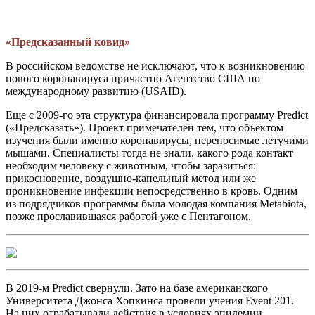
«Предсказанный ковид»
В российском ведомстве не исключают, что к возникновению
нового коронавируса причастно Агентство США по
международному развитию (USAID).
Еще с 2009-го эта структура финансировала программу Predict
(«Предсказать»). Проект примечателен тем, что объектом
изучения были именно коронавирусы, переносимые летучими
мышами. Специалисты тогда не знали, какого рода контакт
необходим человеку с животным, чтобы заразиться:
прикосновение, воздушно-капельный метод или же
проникновение инфекции непосредственно в кровь. Одним
из подрядчиков программы была молодая компания Metabiota,
позже прославившаяся работой уже с Пентагоном.
В 2019-м Predict свернули. Зато на базе американского
Университета Джонса Хопкинса провели учения Event 201.
На них отрабатывали действия в условиях эпидемии