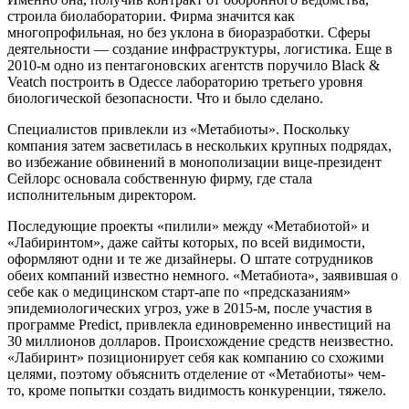
строила биолаборатории. Фирма значится как
многопрофильная, но без уклона в биоразработки. Сферы
деятельности — создание инфраструктуры, логистика. Еще в
2010-м одно из пентагоновских агентств поручило Black &
Veatch построить в Одессе лабораторию третьего уровня
биологической безопасности. Что и было сделано.
Специалистов привлекли из «Метабиоты». Поскольку
компания затем засветилась в нескольких крупных подрядах,
во избежание обвинений в монополизации вице-президент
Сейлорс основала собственную фирму, где стала
исполнительным директором.
Последующие проекты «пилили» между «Метабиотой» и
«Лабиринтом», даже сайты которых, по всей видимости,
оформляют одни и те же дизайнеры. О штате сотрудников
обеих компаний известно немного. «Метабиота», заявившая о
себе как о медицинском старт-апе по «предсказаниям»
эпидемиологических угроз, уже в 2015-м, после участия в
программе Predict, привлекла единовременно инвестиций на
30 миллионов долларов. Происхождение средств неизвестно.
«Лабиринт» позиционирует себя как компанию со схожими
целями, поэтому объяснить отделение от «Метабиоты» чем-
то, кроме попытки создать видимость конкуренции, тяжело.