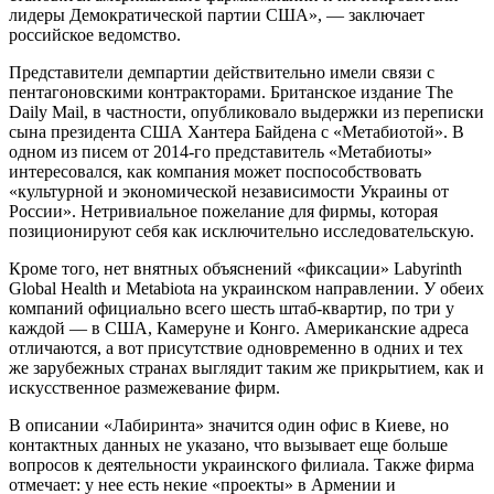
лидеры Демократической партии США», — заключает
российское ведомство.
Представители демпартии действительно имели связи с
пентагоновскими контракторами. Британское издание The
Daily Mail, в частности, опубликовало выдержки из переписки
сына президента США Хантера Байдена с «Метабиотой». В
одном из писем от 2014-го представитель «Метабиоты»
интересовался, как компания может поспособствовать
«культурной и экономической независимости Украины от
России». Нетривиальное пожелание для фирмы, которая
позиционируют себя как исключительно исследовательскую.
Кроме того, нет внятных объяснений «фиксации» Labyrinth
Global Health и Metabiota на украинском направлении. У обеих
компаний официально всего шесть штаб-квартир, по три у
каждой — в США, Камеруне и Конго. Американские адреса
отличаются, а вот присутствие одновременно в одних и тех
же зарубежных странах выглядит таким же прикрытием, как и
искусственное размежевание фирм.
В описании «Лабиринта» значится один офис в Киеве, но
контактных данных не указано, что вызывает еще больше
вопросов к деятельности украинского филиала. Также фирма
отмечает: у нее есть некие «проекты» в Армении и