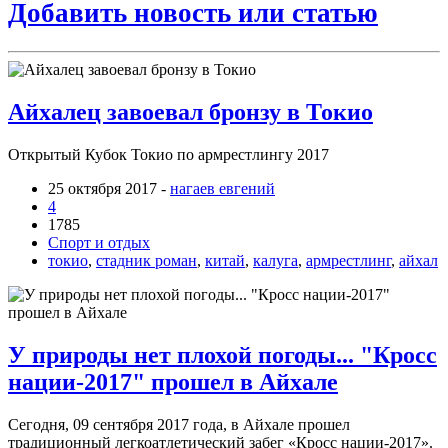
Добавить новость или статью
Айхалец завоевал бронзу в Токио
Открытый Кубок Токио по армрестлингу 2017
25 октября 2017 -
нагаев евгений
4
1785
Спорт и отдых
токио
,
стадник роман
,
китай
,
калуга
,
армрестлинг
,
айхал
​У природы нет плохой погоды... "Кросс
нации-2017" прошел в Айхале
Сегодня, 09 сентября 2017 года, в Айхале прошел
традиционный легкоатлетический забег «Кросс нации-2017».