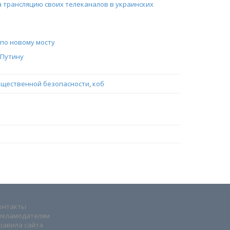
а трансляцию своих телеканалов в украинских
 по новому мосту
 Путину
бщественной безопасности
,
коб
онтакты
екламодателям
равила сайта