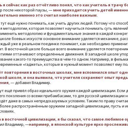
ь я сейчас как раз отчётливо понял, что как учитель я трачу 
р после некоторой паузы, —
мне приходится учить детей именно 
нательно именно это считал наиболее важным.
 тут ещё нужно понимать, как учить других людей. Потому что спос
я методологии, которая позволяет научиться понимать суть явлени
рименить методологию и фундаментальные знания в каждой конкретно
школе боевых искусств основное внимание уделяется механике, расс
аждый уже в реальном поединке понимает, как необходимо примени
ат. В восточной школе больше всего внимание уделяется повторени
етиями оттачивают определённые движения. В западной школе упор
ование какого-то преимущества в чём-то одном. Например, в фильма
овременные «гаджеты», которые в нужный момент позволяют ему по
т повторения в восточных школах, мне вспомнился опыт одн
акой школе, и она выявила, что учителя сохраняют опыт пре
ения,
— добавил Владимир.
тут ещё привёл образ идеального оружия каждой цивилизации. Если
его поколения со всеми прибамбасами, то для русской цивилизации 
едёт даже в самых непредсказуемых условиях. Таким по праву счита
иболее распространённым оружием западной цивилизации, пусть и и
словиях.
 в восточной цивилизации, я бы сказал, что самое любимое о
ил Владимир, —
например, в японской культуре ярко прослежи