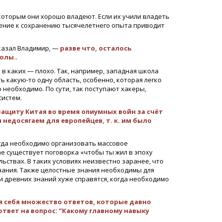
 которым они хорошо владеют. Если их учили владеть
емление к сохранению тысячелетнего опыта приводит
казал Владимир, —
разве что, осталось
олы.
.
 в каких — плохо. Так, например, западная школа
 какую-то одну область, особенно, которая легко
о необходимо. По сути, так поступают хакеры,
систем.
ащиту Китая во время опиумных войн за счёт
 недосягаем для европейцев, т. к. им было
гда необходимо организовать массовое
ае существует поговорка «чтобы ты жил в эпоху
ьствах. В таких условиях неизвестно заранее, что
нания. Также целостные знания необходимы для
и древних знаний хуже справятся, когда необходимо
я себя множество ответов, которые давно
ответ на вопрос: ”Какому главному навыку