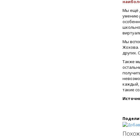
наиболе
Мы ещё 
умению 
особенн
школьно
виртуал
Мы вспом
Жохова. 
других.
Также м
остальны
получит
невозмо
каждый, 
такие со
Источн
Подели
Похож