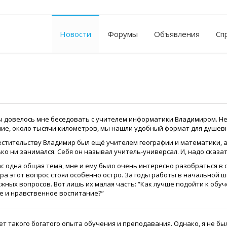
Новости
Форумы
Объявления
Сп
 довелось мне беседовать с учителем информатики Владимиром. Нес
ние, около тысячи километров, мы нашли удобный формат для душев
естительству Владимир был ещё учителем географии и математики, 
ко ни занимался. Себя он называл учитель-универсал. И, надо сказат
с одна общая тема, мне и ему было очень интересно разобраться в о
а этот вопрос стоял особенно остро. За годы работы в начальной шк
жных вопросов. Вот лишь их малая часть: “Как лучше подойти к обуч
е и нравственное воспитание?”
ет такого богатого опыта обучения и преподавания. Однако, я не б