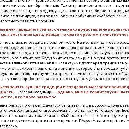
ающий, а кто-то — тренер и стратег. Именно поэтому в западных ш
ваниям и командообразованию. Также практически во всех западных
 Зачастую всё идёт по одному сценарию: кто-то собирает под задачу
ливают друг-друга, и им за весь фильм необходимо сработаться и 
целостного развития проекта.
ападная парадигма сейчас очень ярко представлена в культур
ся, а восточная цивилизация покрыта ореолом таинственнос
чность можно создать на ровном месте. На мой взгляд, чтобы хорош
, необходимо понять, как они решили вопрос развития человека в п
 развивает то, что хорошо развито, то восточная культура развива
ажать рис, значит, все будут учиться сажать рис. По сути, восточна
ества. Главной мотивацией в школе служит долг перед предками и у
маются, как хранители опыта и знаний, которые они передают учени
имум последнюю тысячу лет, со времён Шёлкового пути, является “ф
ть лучшие наработки и работать по стандарту для массового произ
ь сохранять лучшие традиции и создавать массовое произво
ьность
, — сказал Владимир, —
однако, мне не терпится услышать
ют то, что плохо развито?
ень близко по смыслу. Однако, я бы сказал, что в русской школе разв
тся во всех направлениях, возможно, не зная каких-то мелочей. Если
ке, то основы математики он поймёт очень быстро. А вот другие пр
н на их изучение потратит много времени. Получается, что практическ
ся плохо.