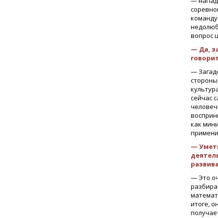
— напад
соревно
команду.
недолюб
вопрос 
— Да, з
говорит
— Загадо
стороны
культура
сейчас с
человеч
восприни
как мин
примени
— Умет
деятел
развива
— Это оч
разбирае
математи
итоге, о
получает