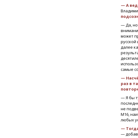
— А вед
Владими
подсоз
— Да, но
внимани
может п
русской 
далее к
результ
десятил
использ
самые с
— Насчё
раз в т
повтор
— Я бы 
последн
не подв
М16, на
любых у
— Тогда
— добав