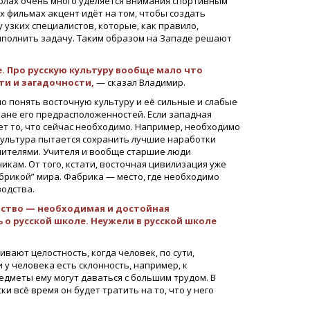
колах очень много уделяется внимания спортивным
 фильмах акцент идёт на том, чтобы создать
 узких специалистов, которые, как правило,
выполнить задачу. Таким образом на Западе решают
е. Про русскую культуру вообще мало что
ти и загадочности,
— сказал Владимир.
о понять восточную культуру и её сильные и слабые
лане его предрасположенностей. Если западная
ет то, что сейчас необходимо. Например, необходимо
я культура пытается сохранить лучшие наработки
чителями. Учителя и вообще старшие люди
кам. От того, кстати, восточная цивилизация уже
абрикой” мира. Фабрика — место, где необходимо
водства.
дство — необходимая и достойная
 о русской школе. Неужели в русской школе
ивают целостность, когда человек, по сути,
 у человека есть склонность, например, к
едметы ему могут даваться с большим трудом. В
и всё время он будет тратить на то, что у него