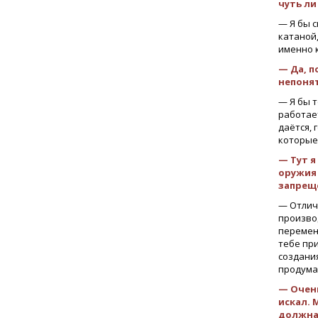
чуть ли
— Я бы с
катаной,
именно к
— Да, п
непоня
— Я бы т
работает
даётся, 
которые
— Тут я
оружия 
запреще
— Отлич
производ
перемен
тебе пр
создани
продумат
— Очень
искал. 
должна 