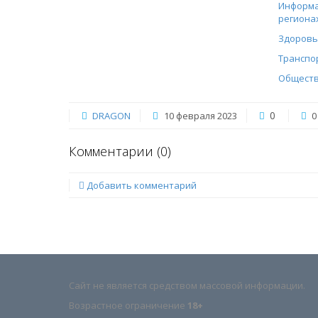
Информа
региона
Здоровь
Транспо
Общест
0
DRAGON
10 февраля 2023
0
Комментарии (
0
)
Добавить комментарий
Сайт не является средством массовой информации.
Возрастное ограничение
18+