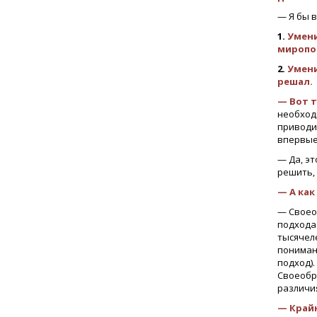
— Я бы 
1.
Умени
миропо
2.
Умени
решал.
— Вот т
необходи
приводи
впервые
— Да, эт
решить, 
— А как
— Своеоб
подхода
тысячеле
пониман
подход).
Своеобра
различи
— Крайн