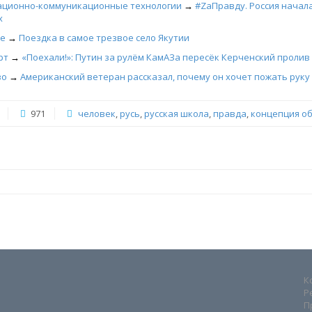
ционно-коммуникационные технологии
→
#ZаПравду. Россия начал
х
е
→
Поездка в самое трезвое село Якутии
рт
→
«Поехали!»: Путин за рулём КамАЗа пересёк Керченский пролив
во
→
Американский ветеран рассказал, почему он хочет пожать руку
971
человек
,
русь
,
русская школа
,
правда
,
концепция о
К
Р
П