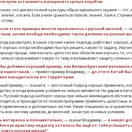
 не пулю остановить и разрезать целые корабли.
казал, что для восточной культуры образ идеального оружия — тот,
 значит, катана. Если учили сражаться палкой, значит, палка. Стр
 этому.
осле этого примера многое прояснилось с русской школой,
— с
тным, зачем вообще необходимо такое деление на разные шк
огда рассмотрел, в каких случаях какие подходы работают хорошо, а
 хорошо, когда необходимо быстро решить какую-то задачу. Изучить
гораздо проще, чем изучать целостно все области или изучать то, чт
 сильно прокачивают какую-то тему и взламывают защиту сложных 
 бы добавил хороший пример, как Великобритания взломала з
и наркотиков,
— привёл пример Владимир, —
до этого Китай был
но находиться на его территории.
ный пример, — сказал я, — восточный подход хорошо применять, ко
ство, и когда внешние условия не сильно меняются. Не даром в Кит
». Русский подход наоборот хорош при сильно меняющихся обстоятел
игодится, и приходится по полной программе применять целостные з
я гармоничных и долговечных систем. Узкие специалисты и хранител
ь всю систему целиком, до мелочей, зачастую, в новых условиях.
 интересно и познавательно,
— сказал Владимир, —
я нашёл дл
Мне как практику-педагогу хотелось бы ещё от тебя услышать 
учить русская школа?”