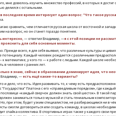
го, мне довелось изучить множество профессий, в которых я достиг 
ью делился с остальными.
в последнее время интересует один вопрос: “Что такое русск
ра.
агаю сравнить, чем отличается русская школа от восточной и запад
им на вопрос, но он станет гораздо понятнее.
ь интересно,
— ответил Владимир, —
я с этой позиции не рассм
 прояснить для себя основные моменты.
. Прежде всего, я для себя выявил, что различные культуры и циви
 потенциалу. Каждый человек рождается с различными предрасположе
— к математике, у кого-то — к работе с людьми. Каждой школе необх
ь в человеке с ранних лет.
лько я знаю, сейчас в образовании доминирует идея, что нео
 Владимир, —
есть ещё какие-то варианты?
то и дело, что есть. Идея развивать то, к чему есть предрасположе
с “Государства” Платона с его «справедливым порядком», где кажды
 пословице «каждый сверчок должен знать свой шесток». В такой па
 должен заниматься только музыкой и стать гениальным композиторо
 Но, при этом, будет узким специалистом, не разбирающимся ни в чё
исты смогли договориться или создать команду, в школах необходим
ит спайка коллектива. В спортивных играх также у каждого свои пр