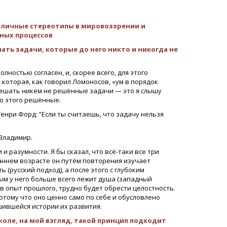
азличные стереотипы в мировоззрении и
ных процессов
ать задачи, которые до него никто и никогда не
лностью согласен, и, скорее всего, для этого
которая, как говорил Ломоносов, «ум в порядок
решать никем не решённые задачи — это я слышу
до этого решённые.
 Генри Форд: ”Если ты считаешь, что задачу нельзя
Владимир.
 разумности. Я бы сказал, что всё-таки все три
аннем возрасте он путём повторения изучает
(русский подход), а после этого с глубоким
ым у него больше всего лежит душа (западный
ив опыт прошлого, трудно будет обрести целостность.
отому что оно ценно само по себе и обусловлено
шившейся истории их развития.
оле, на мой взгляд, такой принцип подходит