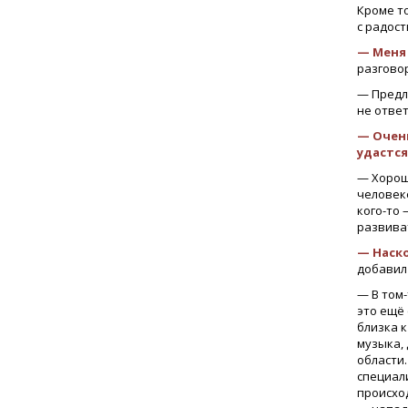
Кроме то
с радост
— Меня 
разгово
— Предл
не ответ
— Очен
удастся
— Хорошо
человеке
кого-то 
развиват
— Наско
добавил
— В том-
это ещё 
близка к
музыка,
области.
специал
происход