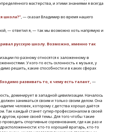
определённого мастерства, и этими знаниями я всегда
ая школа?”
, — сказал Владимир во время нашего
ной, — ответил я, — так мы возможно хоть напрямую и
атривал русскую школу. Возможно, именно так
лизации по-разному относятся к заложенному в
нностями. У кого-то есть склонность к музыке, у
одимо решить, какие способности и в каких сферах
бходимо развивать то, к чему есть талант,
—
нность, доминирует в западной цивилизации. Началось
й должен заниматься своим и только своим делом. Она
радигме человек, которому с детства хорошо даётся
м. Так каждый станет супер-профессионалом в своей
м другом, кроме своей темы. Для того чтобы такие
о проводить спортивные соревнования, где как раз и
едрасположенности: кто-то хороший вратарь, кто-то