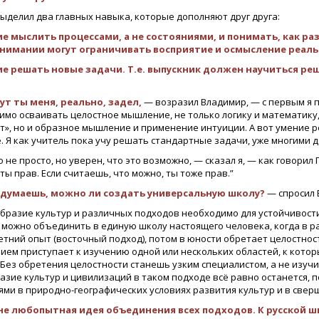
выделил два главных навыка, которые дополняют друг друга:
е мыслить процессами, а не состояниями, и понимать, как р
нимании могут ограничивать восприятие и осмысление реаль
е решать новые задачи. Т.е. выпускник должен научиться реш
ут ты меня, реально, задел,
— возразил Владимир, — с первым я по
мо осваивать целостное мышление, не только логику и математику, 
т», но и образное мышление и применение интуиции. А вот умение 
. Я как учитель пока учу решать стандартные задачи, уже многими 
о не просто, но уверен, что это возможно, — сказал я, — как говорил
ты прав. Если считаешь, что можно, ты тоже прав.”
 думаешь, можно ли создать универсальную школу?
— спросил 
разие культур и различных подходов необходимо для устойчивости и
 можно объединить в единую школу настоящего человека, когда в р
тний опыт (восточный подход), потом в юности обретает целостность 
ием приступает к изучению одной или нескольких областей, к котор
 Без обретения целостности станешь узким специалистом, а не изуч
зие культур и цивилизаций в таком подходе всё равно останется, п
ями в природно-географических условиях развития культур и в свер
е любопытная идея объединения всех подходов. К русской шк