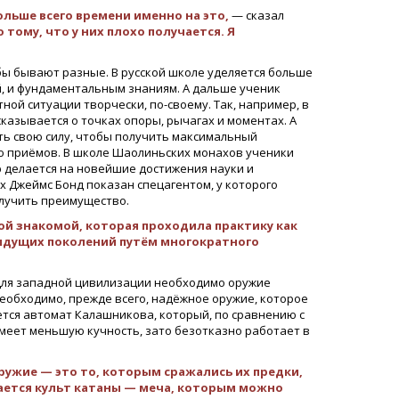
больше всего времени именно на это,
— сказал
тому, что у них плохо получается. Я
обы бывают разные. В русской школе уделяется больше
й, и фундаментальным знаниям. А дальше ученик
й ситуации творчески, по-своему. Так, например, в
казывается о точках опоры, рычагах и моментах. А
ть свою силу, чтобы получить максимальный
ю приёмов. В школе Шаолиньских монахов ученики
 делается на новейшие достижения науки и
х Джеймс Бонд показан спецагентом, у которого
лучить преимущество.
ой знакомой, которая проходила практику как
дыдущих поколений путём многократного
 для западной цивилизации необходимо оружие
необходимо, прежде всего, надёжное оружие, которое
ется автомат Калашникова, который, по сравнению с
меет меньшую кучность, зато безотказно работает в
ружие — это то, которым сражались их предки,
вается культ катаны — меча, которым можно