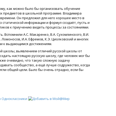
ому, как можно было бы организовать обучение
ых предметов в школьной программе. Владимира
времени. Он предложил для него хорошее место в
 статической информации и формул создаёт, пусть и
стиков к приучению видеть процессы за состояниями.
 Вспомнили А.С. Макаренко, В.А. Сухомлинского, В.И.
Ломоносов, И.А. Ефремов, К.Э. Циолковский и многих
ели к выдающимся достижениям.
ой школы, выявлением отличий русской школы от
оздать настоящую русскую школу, где человек мог бы
акже очевидно, что такую сложную задачу
здавать сообщество, а ещё лучше содружество, когда
игли общей цели. Было бы очень отрадно, если бы