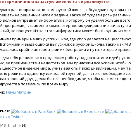
е гармонично и зачастую именно так и реализуется.
долго разговаривали по теме русской школы, обсуждали подходы к т
решать не решённые никем задачи. Также обсуждали роль различн
о волновал предмет информатика, которому он уделял больше всего 
й программе, т. к. именно компьютерное моделирование зачастую из
ьный, но процесс. Из-за этого информатика может быть одним из мо
нили примеры наших русских школ, где упор делается на целостность.
Вспомнили и выдающихся выпускников русской школы, таких как М.В. 
 Оказались крайне интересными их биографии и пути, которые прив
ы для себя решили, что продолжим работу над развитием идей русск
х, её преимуществ и недостатков. Мы приложим все усилия, чтобы с
ь целостное видение мира, учитывая опыт всех цивилизаций. Нам т
жно решить в одиночку или малой группой, для этого необходимо со
как хороший друг, делал бы всё необходимое, чтобы мы вместе дост
дружества появились по всему миру.
ик:
Наум Матрин
ться:
ие статьи: