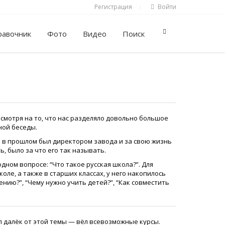
Регистрация
Войти
|
равочник
Фото
Видео
Поиск
мотря на то, что нас разделяло довольно большое
ной беседы.
а в прошлом был директором завода и за свою жизнь
ь, было за что его так называть.
дном вопросе: “Что такое русская школа?”. Для
оле, а также в старших классах, у него накопилось
ению?”, “Чему нужно учить детей?”, “Как совместить
ыл далёк от этой темы — вёл всевозможные курсы.