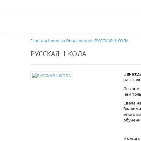
Главная
Новости
Образование
РУССКАЯ ШКОЛА
РУССКАЯ ШКОЛА
Однажды
расстоя
По совм
чем толь
Свела на
Владимир
много ва
обучени
У меня н