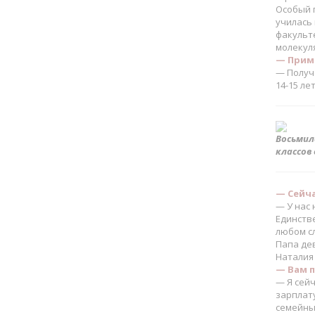
Особый 
училась
факульт
молекул
— Приме
— Получа
14-15 лет
Восьмил
классов
— Сейча
— У нас
Единстве
любом с
Папа де
Наталия 
— Вам п
— Я сейч
зарплату
семейный