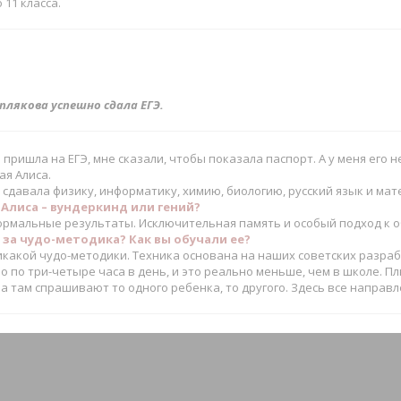
о 11 класса.
еплякова успешно сдала ЕГЭ.
пришла на ЕГЭ, мне сказали, чтобы показала паспорт. А у меня его 
ая Алиса.
сдавала физику, информатику, химию, биологию, русский язык и мат
Алиса – вундеркинд или гений?
ормальные результаты. Исключительная память и особый подход к 
 за чудо-методика? Как вы обучали ее?
какой чудо-методики. Техника основана на наших советских разрабо
 по три-четыре часа в день, и это реально меньше, чем в школе. П
 а там спрашивают то одного ребенка, то другого. Здесь все направл