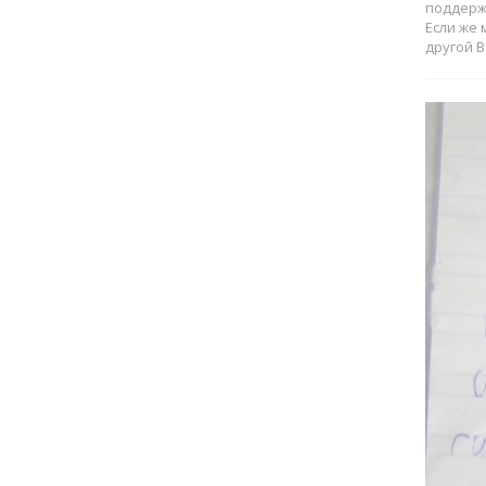
поддержк
Если же 
другой 