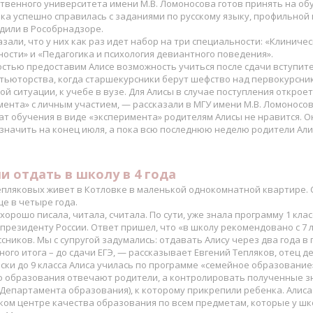
ственного университета имени М.В. Ломоносова готов принять на об
ка успешно справилась с заданиями по русскому языку, профильной
дили в Рособрнадзоре.
азали, что у них как раз идет набор на три специальности: «Клиниче
ости» и «Педагогика и психология девиантного поведения».
остью предоставим Алисе возможность учиться после сдачи вступит
 тьюторства, когда старшекурсники берут шефство над первокурсни
й ситуации, к учебе в вузе. Для Алисы в случае поступления откро
ента» с личным участием, — рассказали в МГУ имени М.В. Ломоносов
ат обучения в виде «эксперимента» родителям Алисы не нравится. О
азначить на конец июля, а пока всю последнюю неделю родители Али
и отдать в школу в 4 года
епляковых живет в Котловке в маленькой однокомнатной квартире. 
е в четыре года.
хорошо писала, читала, считала. По сути, уже знала программу 1 клас
президенту России. Ответ пришел, что «в школу рекомендовано с 7 ле
сников. Мы с супругой задумались: отдавать Алису через два года в
ного итога – до сдачи ЕГЭ, — рассказывает Евгений Тепляков, отец д
ки до 9 класса Алиса училась по программе «семейное образование»,
о образования отвечают родители, а контролировать полученные зн
 Департамента образования), к которому прикрепили ребенка. Алиса
ом центре качества образования по всем предметам, которые у школ