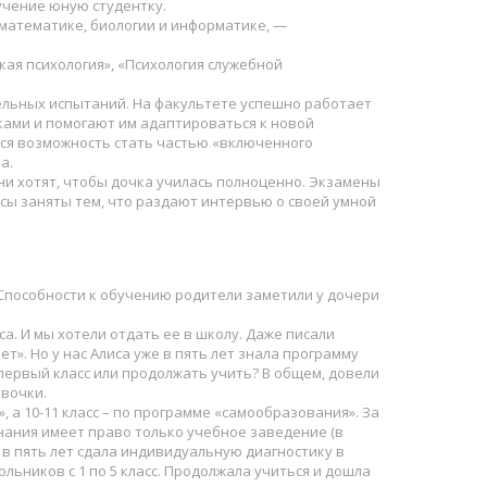
учение юную студентку.
 математике, биологии и информатике, —
ская психология», «Психология служебной
ельных испытаний. На факультете успешно работает
ками и помогают им адаптироваться к новой
ется возможность стать частью «включенного
а.
ни хотят, чтобы дочка училась полноценно. Экзамены
сы заняты тем, что раздают интервью о своей умной
Способности к обучению родители заметили у дочери
са. И мы хотели отдать ее в школу. Даже писали
т». Но у нас Алиса уже в пять лет знала программу
 первый класс или продолжать учить? В общем, довели
евочки.
 а 10-11 класс – по программе «самообразования». За
ания имеет право только учебное заведение (в
 в пять лет сдала индивидуальную диагностику в
ьников с 1 по 5 класс. Продолжала учиться и дошла