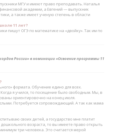
пускники МГУ и имеют право преподавать. Наталья
финансовой академии, а Евгений — выпускник
ики, а также имеет ученую степень в области
школе 11 лет?
ики пишут ОГЭ по математике на «двойку». Так им по
кордов России» в номинации «Освоение программы 11
?
ьного» формата. Обучение едино для всех.
Когда я учился, то посещение было свободным. Мы, в
рованы ориентировочно на конец июля.
ослыми. Потребуется сопровождающий. А так как мама
спитываю своих детей, а государство мне платит
х дошкольного возраста, то вы имеете право открыть
 минимум три человека. Это считается мерой