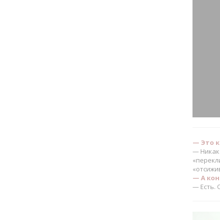
— Это к
— Никак
«перекли
«отсижи
— А ко
— Есть. 