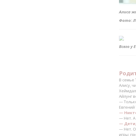
Алиса ж
Фото: Л
Всего у 
Родит
В семье 
Алису, ч
Хеймдалл
Айлунг в
— Только
Евгений 
— Никто
— Нет. А
— Дети,
— Нет. 
игры: го