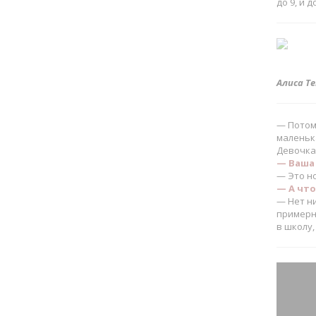
до 9, и д
Алиса Т
— Потом 
маленьк
Девочка 
— Ваша 
— Это н
— А что
— Нет ни
примерно
в школу,