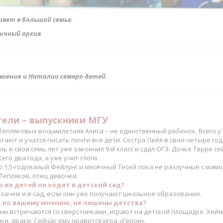
ивет в большой семье.
ичный архив
Евгения и Наталии семеро детей.
ели – выпускники МГУ
Тепляковых восьмилетняя Алиса – не единственный ребенок. Всего у
итают и учатся писать почти все дети. Сестра Лейя в свои четыре го
ь в свои семь лет уже закончил 9-й класс и сдал ОГЭ. Дочке Терре с
сего два года, а уже учит слоги.
 1,5-годовалый Фейлунг и месячный Тесей пока не разлучные с мамой
Тепляков, отец девочки.
 из детей не ходит в детский сад?
 зачем и в сад, если они уже получают школьное образование.
 по вашему мнению, не лишены детства?
Они встречаются со сверстниками, играют на детской площадке. Хей
нки, драки. Сейчас ему нравится игра «Герои».