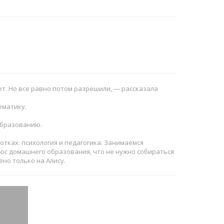
нет. Но все равно потом разрешили, — рассказала
ематику.
образованию.
тках: психология и педагогика. Занимаемся
люс домашнего образования, что не нужно собираться
ено только на Алису.