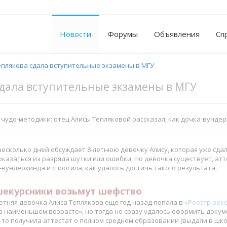
Новости
Форумы
Объявления
Сп
еплякова сдала вступительные экзамены в МГУ
сдала вступительные экзамены в МГУ
чудо-методики: отец Алисы Тепляковой рассказал, как дочка-вундерк
есколько дней обсуждает 8-летнюю девочку Алису, которая уже сдал
казаться из разряда шутки или ошибки. Но девочка существует, атт
вундеркинда и спросила, как удалось достичь такого результата.
екурсники возьмут шефство
етняя девочка Алиса Теплякова еще год назад попала в
«Реестр рек
в наименьшем возрасте», но тогда не сразу удалось оформить докуме
-то получила аттестат о полном среднем образовании (выдали в шко