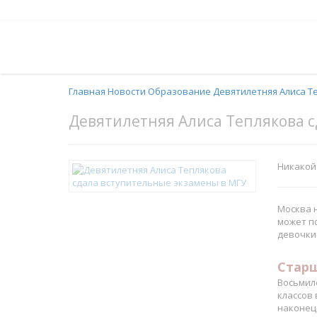
Главная
Новости
Образование
Девятилетняя Алиса Т
Девятилетняя Алиса Теплякова 
Никакой 
Москва н
может по
девочки-
Старш
Восьмил
классов 
наконец