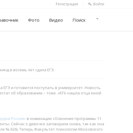
Регистрация
Войти
|
равочник
Фото
Видео
Поиск
инд в восемь лет сдала ЕГЭ.
а ЕГЭ и готовится поступать в университет. Новость
естат об образовании – тоже. «КП» нашла отца юной
ордов России»
в номинации «Освоение программы 11
нты. Сейчас о девочке заговорили снова, так как она
ле № 626). Теперь Факультет психологии Московского