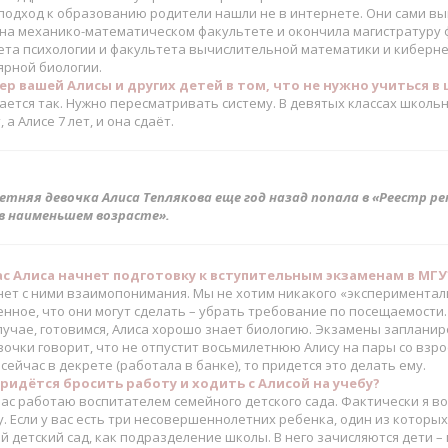
подход к образованию родители нашли не в интернете. Они сами вы
 на механико-математическом факультете и окончила магистратуру 
ета психологии и факультета вычислительной математики и кибернет
ярной биологии.
р вашей Алисы и других детей в том, что не нужно учиться в 
ется так. Нужно пересматривать систему. В девятых классах школьн
, а Алисе 7 лет, и она сдаёт.
етняя девочка Алиса Теплякова еще год назад попала в «Реестр ре
 в наименьшем возрасте».
с Алиса начнет подготовку к вступительным экзаменам в МГУ
 нет с ними взаимопонимания. Мы не хотим никакого «экспериментал
нное, что они могут сделать – убрать требование по посещаемости. 
лучае, готовимся, Алиса хорошо знает биологию. Экзамены заплани
вочки говорит, что не отпустит восьмилетнюю Алису на пары со взр
сейчас в декрете (работала в банке), то придется это делать ему.
ридётся бросить работу и ходить с Алисой на учебу?
ас работаю воспитателем семейного детского сада. Фактически я во
. Если у вас есть три несовершеннолетних ребенка, один из которы
 детский сад, как подразделение школы. В него зачисляются дети –