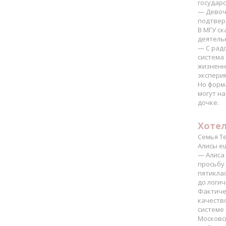
государ
— Девоч
подтвер
В МГУ ск
деятельн
— С рад
система
жизненно
эксперим
Но форм
могут н
дочке.
Хотел
Семья Т
Алисы ещ
— Алиса 
просьбу 
пятиклас
до логич
Фактичес
качеств
системе
Московск