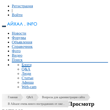
Регистрация
|
Войти
Новости
Форумы
Объявления
Справочник
Фото
Видео
Поиск
Блоги
Q&A
Люди
Статьи
Афиша
Web-cam
Главная
Q&A
Вопросы для администрации сайта
Просмотр
В Айхале очень много пострадавших от лже...