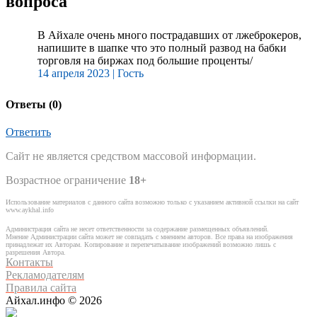
вопроса
В Айхале очень много пострадавших от лжеброкеров,
напишите в шапке что это полный развод на бабки
торговля на биржах под большие проценты/
14 апреля 2023 |
Гость
Ответы (
0
)
Ответить
Сайт не является средством массовой информации.
Возрастное ограничение
18+
Использование материалов с данного сайта возможно только с указанием активной ссылки на сайт
www.aykhal.info
Администрация сайта не несет ответственности за содержание размещенных объявлений.
Мнение Администрации сайта может не совпадать с мнением авторов. Все права на изображения
принадлежат их Авторам. Копирование и перепечатывание изображений возможно лишь с
разрешения Автора.
Контакты
Рекламодателям
Правила сайта
Айхал.инфо © 2026