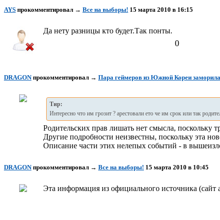
AYS
прокомментировал
→
Все на выборы!
15 марта 2010 в 16:15
Да нету разницы кто будет.Так понты.
0
DRAGON
прокомментировал
→
Пара геймеров из Южной Кореи заморила
Тир:
Интересно что им грозит ? арестовали ето че им срок или так родите
Родительских прав лишать нет смысла, поскольку т
Другие подробности неизвестны, поскольку эта но
Описание части этих нелепых событий - в вышеизл
DRAGON
прокомментировал
→
Все на выборы!
15 марта 2010 в 10:45
Эта информация из официального источника (сайт а