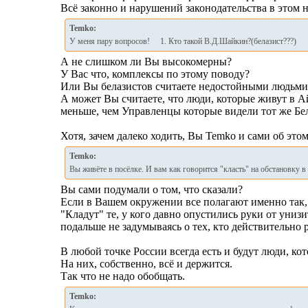
Всё законно и нарушений законодательства в этом н
Temko:
У меня пару вопросов! 1. Кто такой В.Д.Шайкин?(белазист???)
А не слишком ли Вы высокомерны?
У Вас что, комплексы по этому поводу?
Или Вы белазистов считаете недостойными людьми
А может Вы считаете, что люди, которые живут в 
меньше, чем Управленцы которые видели тот же Бел
Хотя, зачем далеко ходить, Вы Temko и сами об это
Temko:
Вы живёте в посёлке. И вам как говорится "класть" на обстановку в
Вы сами подумали о том, что сказали?
Если в Вашем окружении все полагают именно так, 
"Кладут" те, у кого давно опустились руки от униз
подальше не задумываясь о тех, кто действительн
В любой точке России всегда есть и будут люди, к
На них, собственно, всё и держится.
Так что не надо обобщать.
Temko: