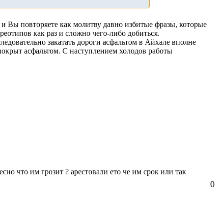
ь и Вы повторяете как молитву давно избитые фразы, которые
еотипов как раз и сложно чего-либо добиться.
следовательно закатать дороги асфальтом в Айхале вполне
покрыт асфальтом. С наступлением холодов работы
ресно что им грозит ? арестовали ето че им срок или так
0