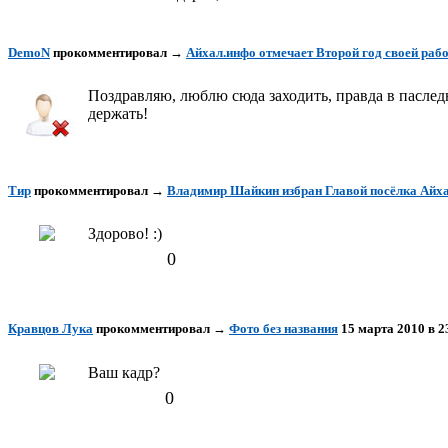
DemoN
прокомментировал
→
Айхал.инфо отмечает Второй год своей раб
Поздравляю, люблю сюда заходить, правда в паследн
держать!
Тир
прокомментировал
→
Владимир Шайкин избран Главой посёлка Айх
Здорово! :)
0
Кравцов Лука
прокомментировал
→
Фото без названия
15 марта 2010 в 2
Ваш кадр?
0