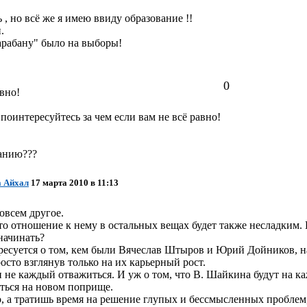
 , но всё же я имею ввиду образование !!
.
арабану" было на выборы!
0
вно!
оинтересуйтесь за чем если вам не всё равно!
анию???
а Айхал
17 марта 2010 в 11:13
совсем другое.
, то отношение к нему в остальных вещах будет также несладким. 
 начинать?
ересуется о том, кем были Вячеслав Штыров и Юрий Дойников, на
сто взглянув только на их карьерный рост.
не каждый отважиться. И уж о том, что В. Шайкина будут на каж
уться на новом поприще.
ело, а тратишь время на решение глупых и бессмысленных пробле