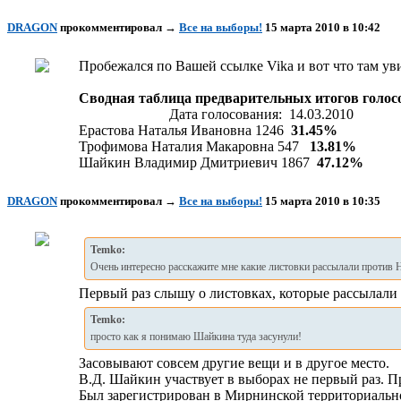
DRAGON
прокомментировал
→
Все на выборы!
15 марта 2010 в 10:42
Пробежался по Вашей ссылке Vika и вот что там ув
Сводная таблица предварительных итогов голос
Дата голосования: 14.03.2010
Ерастова Наталья Ивановна 1246
31.45%
Трофимова Наталия Макаровна 547
13.81%
Шайкин Владимир Дмитриевич 1867
47.12%
DRAGON
прокомментировал
→
Все на выборы!
15 марта 2010 в 10:35
Temko:
Очень интересно расскажите мне какие листовки рассылали против Н
Первый раз слышу о листовках, которые рассылали
Temko:
просто как я понимаю Шайкина туда засунули!
Засовывают совсем другие вещи и в другое место.
В.Д. Шайкин участвует в выборах не первый раз. 
Был зарегистрирован в Мирнинской территориальн