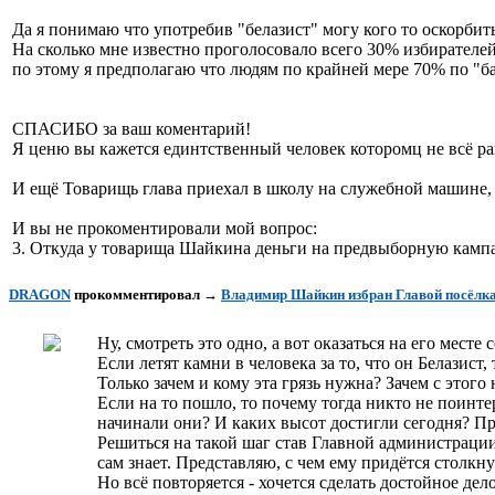
Да я понимаю что употребив "белазист" могу кого то оскорбить
На сколько мне известно проголосовало всего 30% избирателей
по этому я предполагаю что людям по крайней мере 70% по "б
СПАСИБО за ваш коментарий!
Я ценю вы кажется единтственный человек которомц не всё ра
И ещё Товарищь глава приехал в школу на служебной машине, п
И вы не прокоментировали мой вопрос:
3. Откуда у товарища Шайкина деньги на предвыборную камп
DRAGON
прокомментировал
→
Владимир Шайкин избран Главой посёлк
Ну, смотреть это одно, а вот оказаться на его месте 
Если летят камни в человека за то, что он Белазист
Только зачем и кому эта грязь нужна? Зачем с этого
Если на то пошло, то почему тогда никто не поинт
начинали они? И каких высот достигли сегодня? Про
Решиться на такой шаг став Главной администрации 
сам знает. Представляю, с чем ему придётся столкн
Но всё повторяется - хочется сделать достойное д