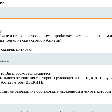
ет.
?
Айхале и сталкиваются со всеми проблемами и многочисленным 
аз только из окна своего кабинета?
м сказали, цитирую:
 Айхале.
то Вы глубоко заблуждаетесь.
ительного отношения со стороны руководства или те, кто эти ру
о работает чтобы ВЫЖИТЬ!
оторым не безразлична обстановка в населённом пункте в которо