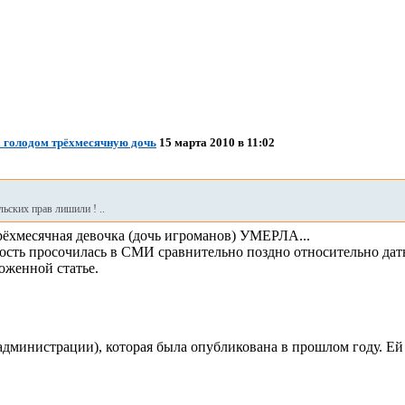
 голодом трёхмесячную дочь
15 марта 2010 в 11:02
льских прав лишили ! ..
рёхмесячная девочка (дочь игроманов) УМЕРЛА...
вость просочилась в СМИ сравнительно поздно относительно да
оженной статье.
дминистрации), которая была опубликована в прошлом году. Ей