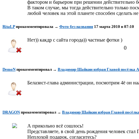
фактором и барьером при решении действительно б
В таком случае, мы тогда действительно только посм
любой человек на этой планете способен сделать не
RitaLP
прокомментировала
→
Фото без названия
17 марта 2010 в 07:10
Нет)) какдр с сайта города)) частные фотки )
0
DemoN
прокомментировал
→
Владимир Шайкин избран Главой посёлка 
Белазист-глава администрации, посмотрим 4ё он н
DRAGON
прокомментировал
→
Владимир Шайкин избран Главой посёлк
А прикольно всё сошлось!
Представляете, в свой день рождения человек стал
Неплохой подарок, согласитесь?