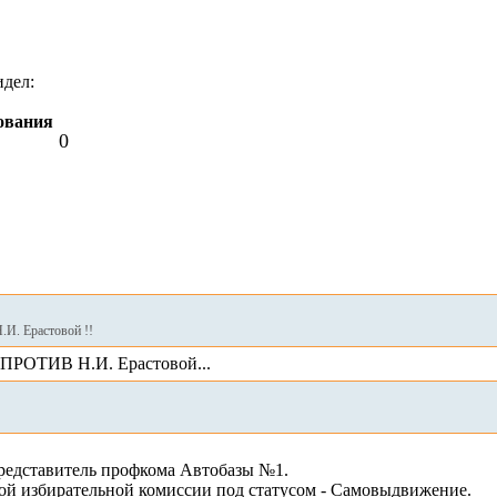
идел:
ования
0
.И. Ерастовой !!
 ПРОТИВ Н.И. Ерастовой...
Представитель профкома Автобазы №1.
ой избирательной комиссии под статусом - Самовыдвижение.