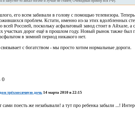
 и запустят то айхал богаче и лучше не станет( Очевидный пример вся РФ).
шлого, его всем забивали в голову с помощью телевизора. Тепер
ожившихся проблем. Кстати, именно из-за этих вдолбленных стер
 всей Россией, поскольку асфальтовый завод стоит в Айхале, а 
ых участках дорог ещё в прошлом году. Новый рынок также был 
асфальтом в зимний период никакого нет.
связывает с богатством - мы просто хотим нормальные дороги.
.
0
дом трёхмесячную дочь
14 марта 2010 в 22:15
от сами поесть же незабывали! а тут про ребенка забыли ...! Инте