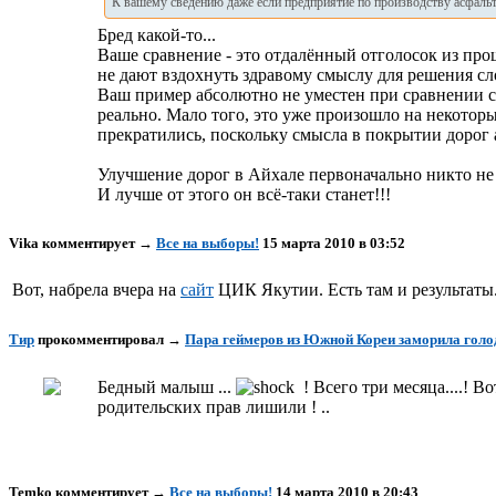
К вашему сведению даже если предприятие по производству асфальта
Бред какой-то...
Ваше сравнение - это отдалённый отголосок из про
не дают вздохнуть здравому смыслу для решения сл
Ваш пример абсолютно не уместен при сравнении со
реально. Мало того, это уже произошло на некотор
прекратились, поскольку смысла в покрытии дорог 
Улучшение дорог в Айхале первоначально никто не 
И лучше от этого он всё-таки станет!!!
Vika
комментирует
→
Все на выборы!
15 марта 2010 в 03:52
Вот, набрела вчера на
сайт
ЦИК Якутии. Есть там и результаты
Тир
прокомментировал
→
Пара геймеров из Южной Кореи заморила голо
Бедный малыш ...
! Всего три месяца....! В
родительских прав лишили ! ..
Temko
комментирует
→
Все на выборы!
14 марта 2010 в 20:43