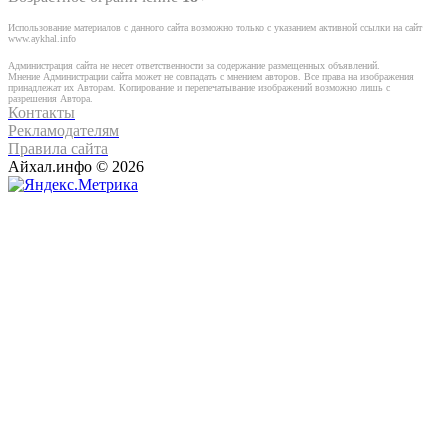
Использование материалов с данного сайта возможно только с указанием активной ссылки на сайт
www.aykhal.info
Администрация сайта не несет ответственности за содержание размещенных объявлений.
Мнение Администрации сайта может не совпадать с мнением авторов. Все права на изображения
принадлежат их Авторам. Копирование и перепечатывание изображений возможно лишь с
разрешения Автора.
Контакты
Рекламодателям
Правила сайта
Айхал.инфо © 2026